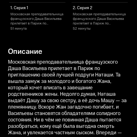
1. Серия 1
2. Серия 2
Московская преподавательница
Московская преподавательница
французского Даша Васильева
французского Даша Васильева
прилетает в Париж по
прилетает в Париж по
п
приглашению своей лучшей
приглашению своей лучшей
51 минута
52 минуты
подруги Наташи. Та вышла
подруги Наташи. Та вышла
п
замуж за молодого и богатого
замуж за молодого и богатого
з
Жана, который хочет вписать в
Жана, который хочет вписать в
Ж
завещание родственников
завещание родственников
Описание
жены. Недолго думая, Наташа
жены. Недолго думая, Наташа
ж
выдаёт Дашу за свою сестру, а
выдаёт Дашу за свою сестру, а
в
её дочь Машу — за племянницу.
её дочь Машу — за племянницу.
е
Московская преподавательница французского
Вскоре Жан загадочно погибает,
Вскоре Жан загадочно погибает,
В
Даша Васильева прилетает в Париж по
и Васильевы становятся
и Васильевы становятся
и
приглашению своей лучшей подруги Наташи. Та
обладателями солидного
обладателями солидного
состояния. Ни в чём не
состояния. Ни в чём не
с
вышла замуж за молодого и богатого Жана,
повинная Даша пытается
повинная Даша пытается
который хочет вписать в завещание
разобраться, кому ещё была
разобраться, кому ещё была
р
выгодна смерть Жана, и
выгодна смерть Жана, и
в
родственников жены. Недолго думая, Наташа
увлекается частным сыском.
увлекается частным сыском.
у
выдаёт Дашу за свою сестру, а её дочь Машу — за
Впереди — запутанные дела и
Впереди — запутанные дела и
племянницу. Вскоре Жан загадочно погибает, и
невероятные открытия, но
невероятные открытия, но
н
сначала нужно отвести
сначала нужно отвести
с
Васильевы становятся обладателями солидного
подозрения от самой себя.
подозрения от самой себя.
п
состояния. Ни в чём не повинная Даша пытается
разобраться, кому ещё была выгодна смерть
Жана, и увлекается частным сыском. Впереди —