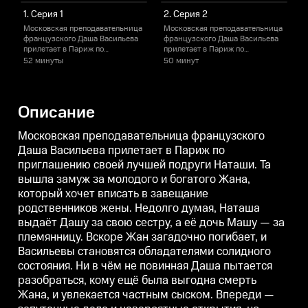
1. Серия 1
2. Серия 2
Московская преподавательница
Московская преподавательница
французского Даша Васильева
французского Даша Васильева
прилетает в Париж по
прилетает в Париж по
п
приглашению своей лучшей
приглашению своей лучшей
52 минуты
50 минут
подруги Наташи. Та вышла
подруги Наташи. Та вышла
п
замуж за молодого и богатого
замуж за молодого и богатого
з
Жана, который хочет вписать в
Жана, который хочет вписать в
Ж
завещание родственников
завещание родственников
Описание
жены. Недолго думая, Наташа
жены. Недолго думая, Наташа
ж
выдаёт Дашу за свою сестру, а
выдаёт Дашу за свою сестру, а
в
её дочь Машу — за племянницу.
её дочь Машу — за племянницу.
е
Московская преподавательница французского
Вскоре Жан загадочно погибает,
Вскоре Жан загадочно погибает,
В
Даша Васильева прилетает в Париж по
и Васильевы становятся
и Васильевы становятся
и
приглашению своей лучшей подруги Наташи. Та
обладателями солидного
обладателями солидного
состояния. Ни в чём не
состояния. Ни в чём не
с
вышла замуж за молодого и богатого Жана,
повинная Даша пытается
повинная Даша пытается
который хочет вписать в завещание
разобраться, кому ещё была
разобраться, кому ещё была
р
выгодна смерть Жана, и
выгодна смерть Жана, и
в
родственников жены. Недолго думая, Наташа
увлекается частным сыском.
увлекается частным сыском.
у
выдаёт Дашу за свою сестру, а её дочь Машу — за
Впереди — запутанные дела и
Впереди — запутанные дела и
племянницу. Вскоре Жан загадочно погибает, и
невероятные открытия, но
невероятные открытия, но
н
сначала нужно отвести
сначала нужно отвести
с
Васильевы становятся обладателями солидного
подозрения от самой себя.
подозрения от самой себя.
п
состояния. Ни в чём не повинная Даша пытается
разобраться, кому ещё была выгодна смерть
Жана, и увлекается частным сыском. Впереди —