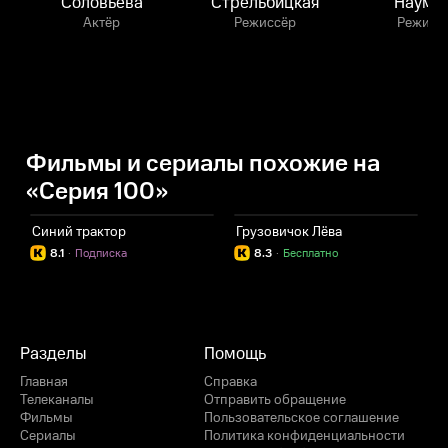
Соловьёва
Стрельбицкая
Наумо
Актёр
Режиссёр
Режисс
Фильмы и сериалы похожие на
«Серия 100»
Синий трактор
Грузовичок Лёва
Р
8.1
·
Подписка
8.3
·
Бесплатно
Разделы
Помощь
Главная
Справка
Телеканалы
Отправить обращение
Фильмы
Пользовательское соглашение
Сериалы
Политика конфиденциальности