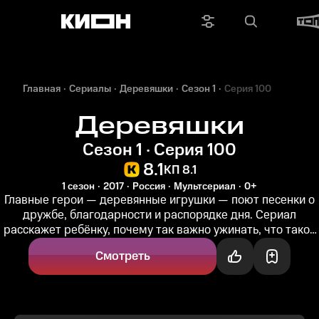
Главная
Сериалы
Деревяшки
Сезон 1
Серия 100
Деревяшки
Сезон 1 · Серия 100
8.1
КП 8.1
1 сезон
2017
Россия
Мультсериал
0+
Главные герои — деревянные игрушки — поют песенки о
дружбе, благодарности и распорядке дня. Сериал
расскажет ребёнку, почему так важно ужинать, что такое
день и ночь, и о...
Смотреть