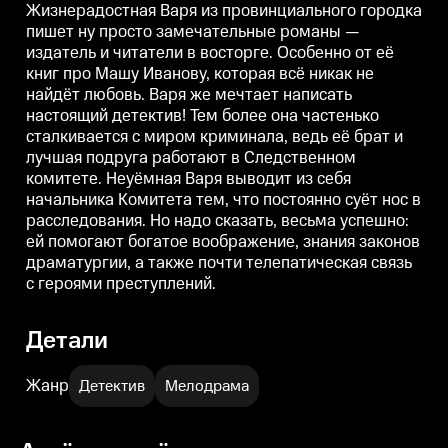
криминала, ведь её брат и
криминала, ведь её брат и
к
Жизнерадостная Варя из провинциального городка
лучшая подруга работают в
лучшая подруга работают в
л
пишет ну просто замечательные романы —
Следственном комитете.
Следственном комитете.
издатель и читатели в восторге. Особенно от её
Неуёмная Варя выводит из себя
Неуёмная Варя выводит из себя
Н
начальника Комитета тем, что
начальника Комитета тем, что
н
книг про Машу Иванову, которая всё никак не
постоянно суёт нос в
постоянно суёт нос в
п
найдёт любовь. Варя же мечтает написать
расследования. Но надо
расследования. Но надо
р
сказать, весьма успешно: ей
сказать, весьма успешно: ей
с
настоящий детектив! Тем более она частенько
помогают богатое воображение,
помогают богатое воображение,
п
сталкивается с миром криминала, ведь её брат и
знания законов драматургии, а
знания законов драматургии, а
з
лучшая подруга работают в Следственном
также почти телепатическая
также почти телепатическая
т
связь с героями преступлений.
связь с героями преступлений.
с
комитете. Неуёмная Варя выводит из себя
начальника Комитета тем, что постоянно суёт нос в
расследования. Но надо сказать, весьма успешно:
ей помогают богатое воображение, знания законов
драматургии, а также почти телепатическая связь
с героями преступлений.
Детали
Жанр
Детектив
Мелодрама