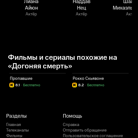
Лиана
Наддав
Шало
Айюн
Нец
Михаэльш
Актёр
Актёр
Актёр
Фильмы и сериалы похожие на
«Догоняя смерть»
Пропавшие
Рокко Скьявоне
Я
8.1
·
Бесплатно
8.2
·
Бесплатно
Разделы
Помощь
Главная
Справка
Телеканалы
Отправить обращение
Фильмы
Пользовательское соглашение