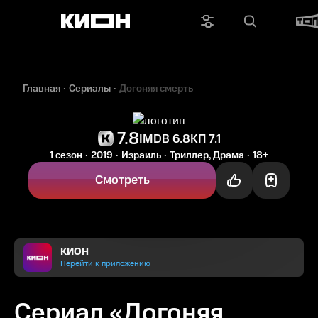
Главная
Сериалы
Догоняя смерть
7.8
IMDB 6.8
КП 7.1
1 сезон
2019
Израиль
Триллер, Драма
18+
Смотреть
КИОН
Перейти к приложению
Сериал «Догоняя