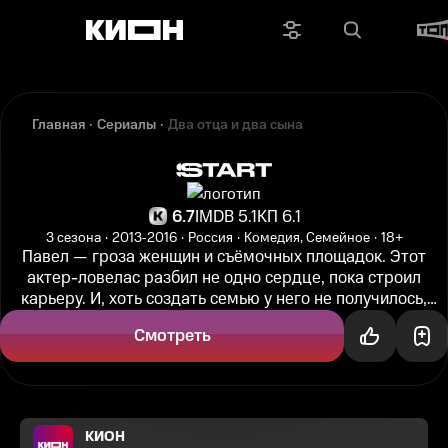
Главная
Сериалы
Два отца и два сына
6.7
IMDB 5.1
КП 6.1
3 сезона
2013‑2016
Россия
Комедия, Семейное
18+
Павел — гроза женщин и съёмочных площадок. Этот
актер-ловелас разбил не одно сердце, пока строил
карьеру. И, хоть создать семью у него не получилось,
мужчина доволен...
Смотреть
КИОН