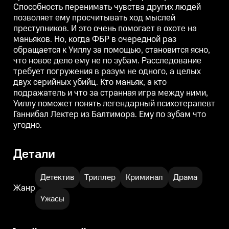
Способность перенимать чувства других людей
Расследование требует
Расследование требует
погружения в разум не одного,
погружения в разум не одного,
п
позволяет ему просчитывать ход мыслей
а целых двух серийных убийц.
а целых двух серийных убийц.
а
преступников. И это очень помогает в охоте на
Кто маньяк, а кто подражатель и
Кто маньяк, а кто подражатель и
К
что за странная игра между
что за странная игра между
ч
маньяков. Но, когда ФБР в очередной раз
ними, Уиллу поможет понять
ними, Уиллу поможет понять
н
обращается к Уиллу за помощью, становится ясно,
легендарный психотерапевт
легендарный психотерапевт
что новое дело ему не по зубам. Расследование
Ганнибал Лектер из Балтимора.
Ганнибал Лектер из Балтимора.
Г
Ему по зубам что угодно.
Ему по зубам что угодно.
Е
требует погружения в разум не одного, а целых
двух серийных убийц. Кто маньяк, а кто
подражатель и что за странная игра между ними,
Уиллу поможет понять легендарный психотерапевт
Ганнибал Лектер из Балтимора. Ему по зубам что
угодно.
Детали
Детектив
Триллер
Криминал
Драма
Жанр
Ужасы