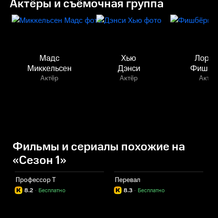
Актёры и съёмочная группа
Мадс
Хью
Лорен
Миккельсен
Дэнси
Фишбё
Актёр
Актёр
Актёр
Фильмы и сериалы похожие на
«Сезон 1»
Профессор Т
Перевал
П
8.2
·
Бесплатно
8.3
·
Бесплатно