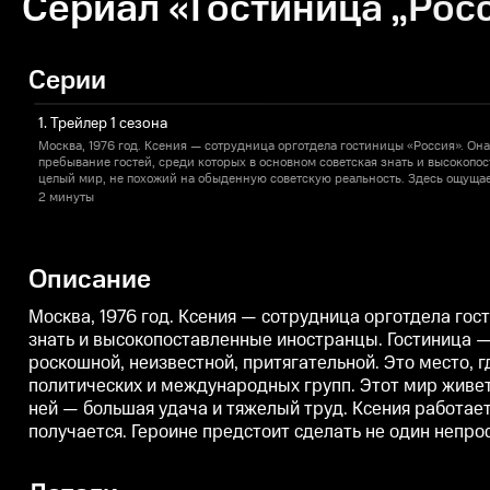
Сериал «Гостиница „Росс
Серии
1. Трейлер 1 сезона
Москва, 1976 год. Ксения — сотрудница орготдела гостиницы «Россия». Она
пребывание гостей, среди которых в основном советская знать и высокопо
целый мир, не похожий на обыденную советскую реальность. Здесь ощуща
роскошной, неизвестной, притягательной. Это место, где сходятся интерес
2 минуты
криминала и мира искусства, интересы разных политических и международ
законам, в него невозможно попасть просто с улицы. Получить работу в го
удача и тяжелый труд. Ксения работает в атмосфере подозрительности, инт
за власть, и соблюсти нейтралитет не получается. Героине предстоит сдела
Описание
пережить страшный пожар в гостинице, который поставит точку в этой исто
Москва, 1976 год. Ксения — сотрудница орготдела гос
знать и высокопоставленные иностранцы. Гостиница —
роскошной, неизвестной, притягательной. Это место, 
политических и международных групп. Этот мир живет 
ней — большая удача и тяжелый труд. Ксения работает
получается. Героине предстоит сделать не один непро