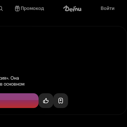
Промокод
Войти
сия». Она
 в основном