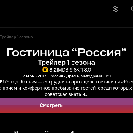
Трейлер 1 сезона
Гостиница “Россия”
Трейлер 1 сезона
8.2
IMDB 6.8
КП 8.0
1 сезон
2017
Россия
Драма, Мелодрама
18+
1976 год. Ксения — сотрудница орготдела гостиницы «Рос
а прием и комфортное пребывание гостей, среди которых
советская знать и...
Смотреть