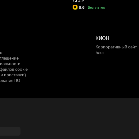
СССР
8.6
·
Бесплатно
КИОН
Корпоративный сайт
е
Блог
оглашение
иальности
файлов cookie
 и приставки)
ования ПО