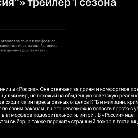
ия”» трейлер 1 сезона
 отвечает за прием и комфортное
ставленные иностранцы. Гостиница —
ется дыхание другой жизни,
ы разных отделов КГБ и милиции,
ных групп. Этот мир живет по своим
стинице и удержаться на ней — большая
риг. В «России» идет скрытая борьба
ть не один непростой выбор, а также
рии.
тиницы «Россия». Она отвечает за прием и комфортное пр
 целый мир, не похожий на обыденную советскую реально
где сходятся интересы разных отделов КГБ и милиции, кри
по своим законам, в него невозможно попасть просто с у
 в атмосфере подозрительности, интриг. В «России» идет 
стой выбор, а также пережить страшный пожар в гостинице