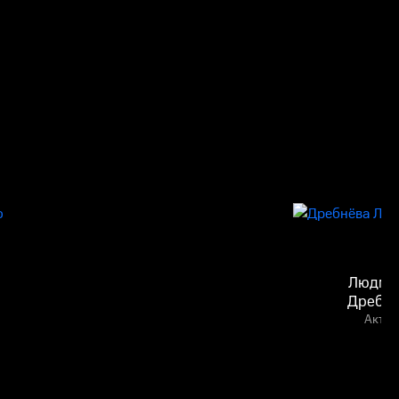
Людми
Дребнё
Актёр