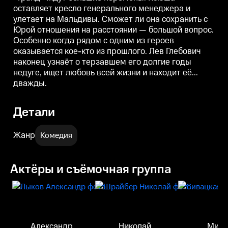
терзавшем его долгие годы
терзавшем его долгие годы
т
оставляет кресло генерального менеджера и
недуге, ищет любовь всей
недуге, ищет любовь всей
н
улетает на Мальдивы. Сможет ли она сохранить с
жизни и находит её... дважды.
жизни и находит её... дважды.
ж
Юрой отношения на расстоянии — большой вопрос.
Особенно когда рядом с одним из героев
оказывается кое-кто из прошлого. Лев Глебович
наконец узнаёт о терзавшем его долгие годы
недуге, ищет любовь всей жизни и находит её...
дважды.
Детали
Жанр
Комедия
Актёры и съёмочная группа
Александр
Николай
Мил