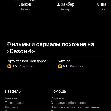
Лыков
Шрайбер
Сивацк
Актёр
Актёр
Актёр
Фильмы и сериалы похожие на
«Сезон 4»
Артист с большой дороги
Фитнес
П
9.0
·
Подписка
8.9
·
Подписка
Разделы
Помощь
Главная
Справка
Телеканалы
Отправить обращение
Фильмы
Пользовательское соглашение