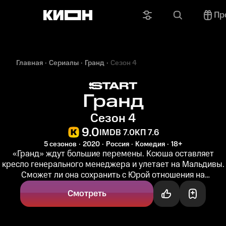
Пр
Главная
Сериалы
Гранд
Сезон 4
Гранд
Сезон 4
9.0
IMDB 7.0
КП 7.6
5 сезонов
2020
Россия
Комедия
18+
«Гранд» ждут большие перемены. Ксюша оставляет
кресло генерального менеджера и улетает на Мальдивы.
Сможет ли она сохранить с Юрой отношения на
расстоянии — большой вопрос...
Смотреть