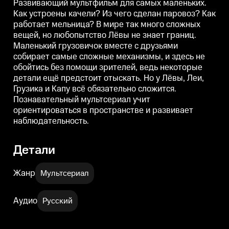
Развивающий мультфильм для самых маленьких.
ведь некоторые детали ещё
ведь некоторые детали ещё
в
Как устроены качели? Из чего сделан паровоз? Как
предстоит отыскать. Но у Лёвы,
предстоит отыскать. Но у Лёвы,
п
работает мельница? В мире так много сложных
Леи, Грузика и Капу всё
Леи, Грузика и Капу всё
Л
обязательно сложится.
обязательно сложится.
о
вещей, но любопытство Лёвы не знает границ.
Познавательный мультсериал
Познавательный мультсериал
Маленький грузовичок вместе с друзьями
учит ориентироваться в
учит ориентироваться в
у
пространстве и развивает
пространстве и развивает
п
собирает самые сложные механизмы, и здесь не
наблюдательность.
наблюдательность.
обойтись без помощи зрителей, ведь некоторые
детали ещё предстоит отыскать. Но у Лёвы, Леи,
Грузика и Капу всё обязательно сложится.
Познавательный мультсериал учит
ориентироваться в пространстве и развивает
наблюдательность.
Детали
Жанр
Мультсериал
Аудио
Русский