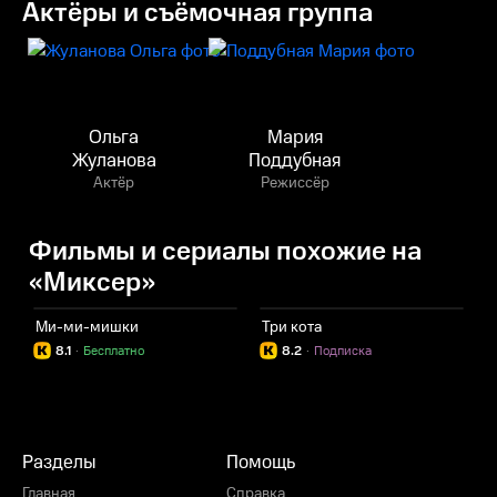
Актёры и съёмочная группа
Ольга
Мария
Жуланова
Поддубная
Актёр
Режиссёр
Фильмы и сериалы похожие на
«Миксер»
Ми-ми-мишки
Три кота
Ш
8.1
·
Бесплатно
8.2
·
Подписка
Разделы
Помощь
Главная
Справка