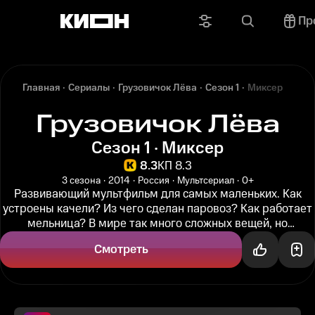
Пр
Главная
Сериалы
Грузовичок Лёва
Сезон 1
Миксер
Грузовичок Лёва
Сезон 1 · Миксер
8.3
КП 8.3
3 сезона
2014
Россия
Мультсериал
0+
Развивающий мультфильм для самых маленьких. Как
устроены качели? Из чего сделан паровоз? Как работает
мельница? В мире так много сложных вещей, но
любопытство Лёвы не знает...
Смотреть