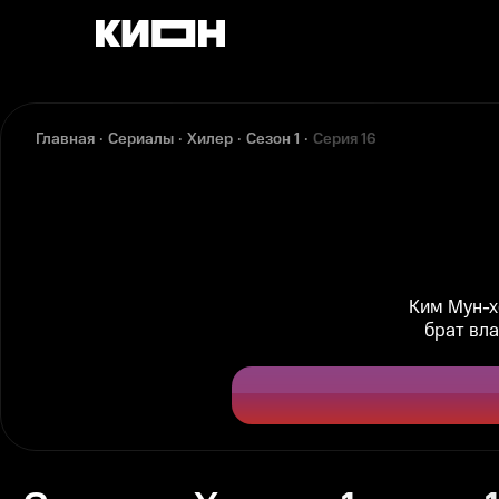
Главная
Сериалы
Хилер
Сезон 1
Серия 16
Ким Мун-хо
брат вл