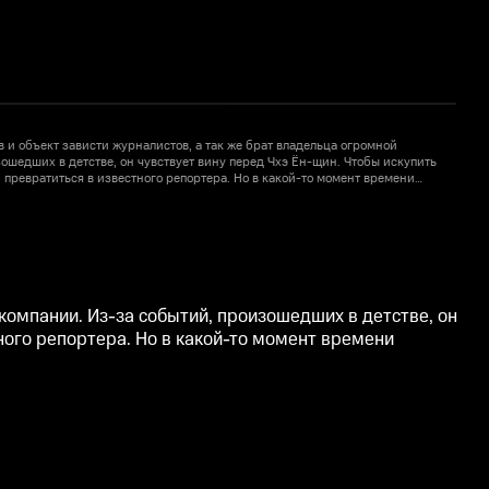
 и объект зависти журналистов, а так же брат владельца огромной
К
ошедших в детстве, он чувствует вину перед Чхэ Ён-щин. Чтобы искупить
м
й превратиться в известного репортера. Но в какой-то момент времени
с
гивать его сердце и убеждения.
п
1
компании. Из-за событий, произошедших в детстве, он
тного репортера. Но в какой-то момент времени