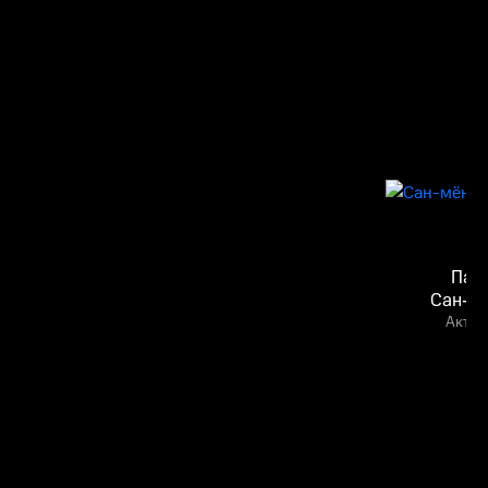
Пак
Сан-м
Актёр