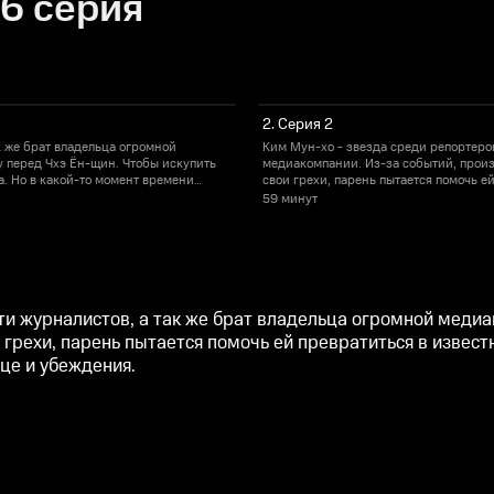
16 серия
2. Серия 2
к же брат владельца огромной
Ким Мун-хо - звезда среди репортеров
у перед Чхэ Ён-щин. Чтобы искупить
медиакомпании. Из-за событий, произ
а. Но в какой-то момент времени
свои грехи, парень пытается помочь е
повзрослевшая Ён-щин начинает затра
59 минут
ти журналистов, а так же брат владельца огромной медиа
и грехи, парень пытается помочь ей превратиться в извес
це и убеждения.