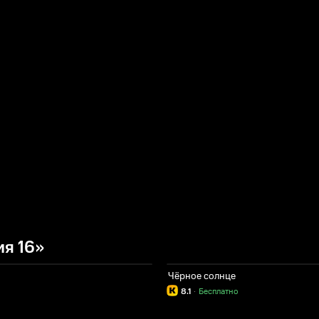
я 16»
Чёрное солнце
8.1
·
Бесплатно