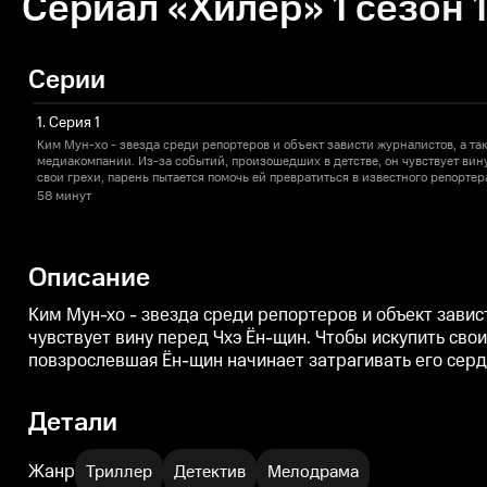
Сериал «Хилер» 1 сезон 
Серии
1. Серия 1
Ким Мун-хо - звезда среди репортеров и объект зависти журналистов, а та
медиакомпании. Из-за событий, произошедших в детстве, он чувствует вин
свои грехи, парень пытается помочь ей превратиться в известного репортер
повзрослевшая Ён-щин начинает затрагивать его сердце и убеждения.
58 минут
Описание
Ким Мун-хо - звезда среди репортеров и объект завис
чувствует вину перед Чхэ Ён-щин. Чтобы искупить сво
повзрослевшая Ён-щин начинает затрагивать его серд
Детали
Жанр
Триллер
Детектив
Мелодрама