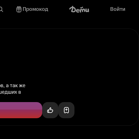
Промокод
Войти
в, а так же
шедших в