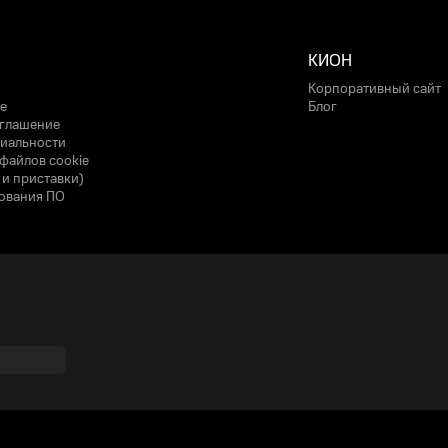
КИОН
Корпоративный сайт
е
Блог
оглашение
иальности
файлов cookie
 и приставки)
ования ПО