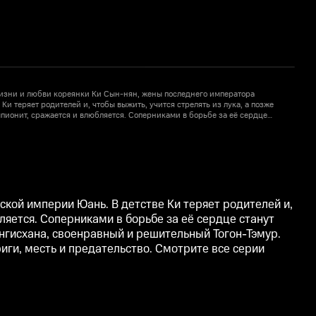
изни и любви кореянки Ки Сын-нян, жены последнего императора
Ки теряет родителей и, чтобы выжить, учится стрелять из лука, а позже
м
пионит, сражается и влюбляется. Соперниками в борьбе за её сердце
в
красавец, музыкант и мудрый правитель, и будущий император Юань,
с
решительный Тогон-Тэмур. Впереди Сын-нян ждёт множество испытаний:
литические и любовные интриги, месть и предательство. Смотрите все
б
 Ки» в хорошем качестве с русской озвучкой в онлайн-кинотеатре KION.
с
кой империи Юань. В детстве Ки теряет родителей и,
ляется. Соперниками в борьбе за её сердце станут
нгисхана, своенравный и решительный Тогон-Тэмур.
иги, месть и предательство. Смотрите все серии