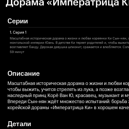
Дорама «Императрица Ки
Серии
1. Серия 1
Масштабная историческая дорама о жизни и любви кореянки Ки Сын-нян, 
монгольской империи Юань. В детстве Ки теряет родителей и, чтобы выжить,
возглавляет банду. Дерзкая девушка шпионит, сражается и влюбляется. Со
станут наследный принц Корё Ван Ю, красавец, музыкант и мудрый правит
59 минут
потомок Чингисхана, своенравный и решительный Тогон-Тэмур. Впереди С
борьба за власть и независимость, политические и любовные интриги, мест
серии корейской дорамы «Императрица Ки» в хорошем качестве с русской 
Описание
Масштабная историческая дорама о жизни и любви кор
чтобы выжить, учится стрелять из лука, а позже возг
наследный принц Корё Ван Ю, красавец, музыкант и м
Впереди Сын-нян ждёт множество испытаний: борьба з
корейской дорамы «Императрица Ки» в хорошем качест
Детали