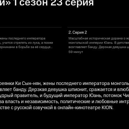
» 1 сезон 23 серия
2. Серия 2
жены последнего императора
Масштабная историческая дорама о ж
 учится стрелять из лука, а позже
монгольской империи Юань. В детстве 
перниками в борьбе за её сердце
возглавляет банду. Дерзкая девушка ш
ель, и будущий император Юань,
станут наследный принц Корё Ван Ю, 
59 минут
ын-нян ждёт множество испытаний:
потомок Чингисхана, своенравный и 
ь и предательство. Смотрите все
борьба за власть и независимость, по
озвучкой в онлайн-кинотеатре KION.
серии корейской дорамы «Императрица
еянки Ки Сын-нян, жены последнего императора монгольс
лавляет банду. Дерзкая девушка шпионит, сражается и влюб
удрый правитель, и будущий император Юань, потомок Чи
а власть и независимость, политические и любовные интр
ве с русской озвучкой в онлайн-кинотеатре KION.