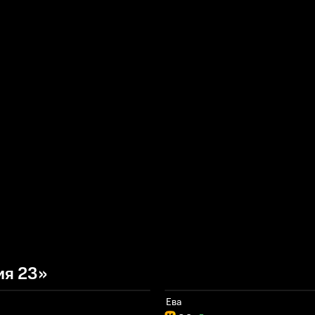
ия 23»
Ева