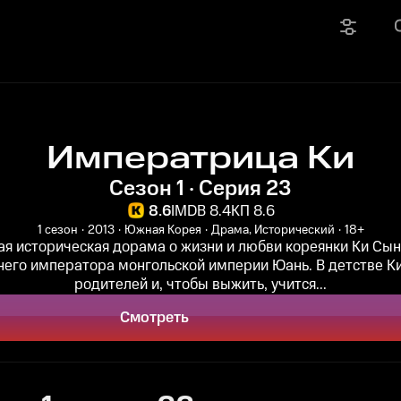
Императрица Ки
Сезон 1 · Серия 23
8.6
IMDB 8.4
КП 8.6
1 сезон
2013
Южная Корея
Драма, Исторический
18+
я историческая дорама о жизни и любви кореянки Ки Сын
него императора монгольской империи Юань. В детстве Ки
родителей и, чтобы выжить, учится...
Смотреть