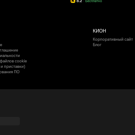
8.2
·
Бесплатно
КИОН
Корпоративный сайт
е
Блог
оглашение
иальности
файлов cookie
 и приставки)
ования ПО