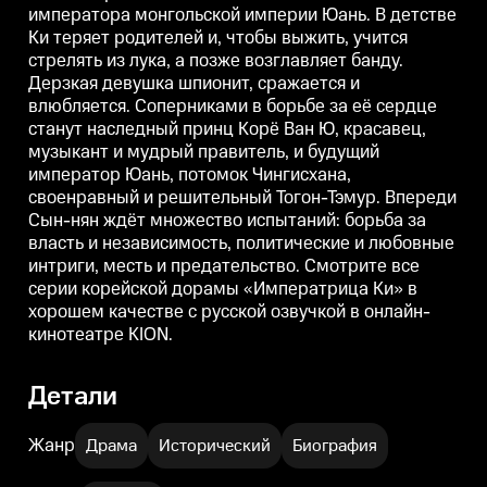
императора монгольской империи Юань. В детстве
красавец, музыкант и мудрый
красавец, музыкант и мудрый
правитель, и будущий
правитель, и будущий
п
Ки теряет родителей и, чтобы выжить, учится
император Юань, потомок
император Юань, потомок
стрелять из лука, а позже возглавляет банду.
Чингисхана, своенравный и
Чингисхана, своенравный и
решительный Тогон-Тэмур.
решительный Тогон-Тэмур.
Дерзкая девушка шпионит, сражается и
Впереди Сын-нян ждёт
Впереди Сын-нян ждёт
влюбляется. Соперниками в борьбе за её сердце
множество испытаний: борьба
множество испытаний: борьба
станут наследный принц Корё Ван Ю, красавец,
за власть и независимость,
за власть и независимость,
з
политические и любовные
политические и любовные
музыкант и мудрый правитель, и будущий
интриги, месть и предательство.
интриги, месть и предательство.
и
император Юань, потомок Чингисхана,
Смотрите все серии корейской
Смотрите все серии корейской
дорамы «Императрица Ки» в
дорамы «Императрица Ки» в
своенравный и решительный Тогон-Тэмур. Впереди
хорошем качестве с русской
хорошем качестве с русской
х
Сын-нян ждёт множество испытаний: борьба за
озвучкой в онлайн-кинотеатре
озвучкой в онлайн-кинотеатре
о
власть и независимость, политические и любовные
KION.
KION.
K
интриги, месть и предательство. Смотрите все
серии корейской дорамы «Императрица Ки» в
хорошем качестве с русской озвучкой в онлайн-
кинотеатре KION.
Детали
Жанр
Драма
Исторический
Биография