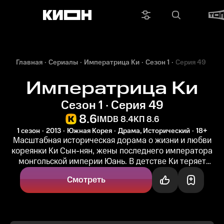
Главная
Сериалы
Императрица Ки
Сезон 1
Серия 49
Императрица Ки
Сезон 1 · Серия 49
8.6
IMDB 8.4
КП 8.6
1 сезон
2013
Южная Корея
Драма, Исторический
18+
Масштабная историческая дорама о жизни и любви
кореянки Ки Сын-нян, жены последнего императора
монгольской империи Юань. В детстве Ки теряет
родителей и, чтобы выжить, учится...
Смотреть