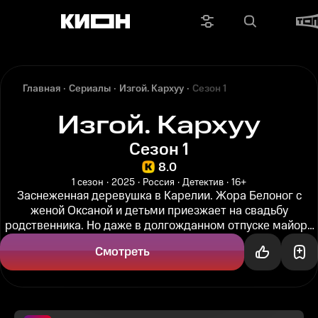
Главная
Сериалы
Изгой. Кархуу
Сезон 1
Изгой. Кархуу
Сезон 1
8.0
1 сезон
2025
Россия
Детектив
16+
Заснеженная деревушка в Карелии. Жора Белоног с
женой Оксаной и детьми приезжает на свадьбу
родственника. Но даже в долгожданном отпуске майора
не отпускает работа. В...
Смотреть