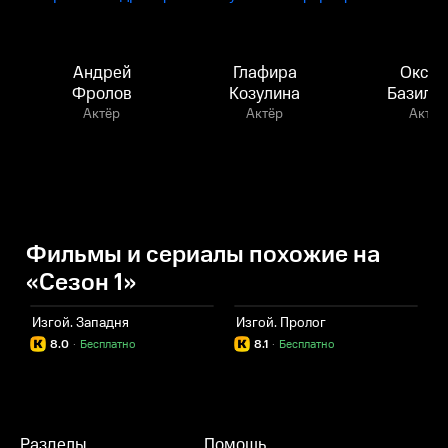
Андрей
Глафира
Оксан
Фролов
Козулина
Базиле
Актёр
Актёр
Актёр
Фильмы и сериалы похожие на
«Сезон 1»
Изгой. Западня
Изгой. Пролог
И
8.0
·
Бесплатно
8.1
·
Бесплатно
Разделы
Помощь