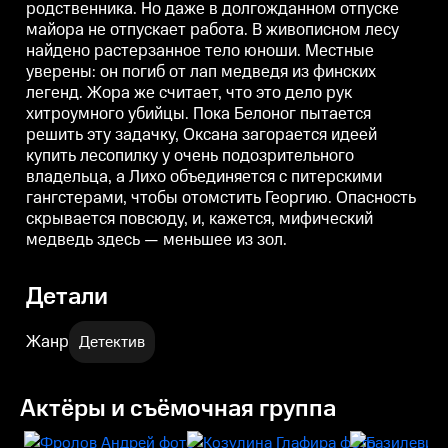
родственника. Но даже в долгожданном отпуске
задачку, Оксана загорается
задачку, Оксана загорается
з
идеей купить лесопилку у очень
идеей купить лесопилку у очень
и
майора не отпускает работа. В живописном лесу
подозрительного владельца, а
подозрительного владельца, а
п
найдено растерзанное тело юноши. Местные
Лихо объединяется с
Лихо объединяется с
питерскими гангстерами, чтобы
питерскими гангстерами, чтобы
п
уверены: он погиб от лап медведя из финских
отомстить Георгию. Опасность
отомстить Георгию. Опасность
о
легенд. Жора же считает, что это дело рук
скрывается повсюду, и, кажется,
скрывается повсюду, и, кажется,
с
хитроумного убийцы. Пока Белоног пытается
мифический медведь здесь —
мифический медведь здесь —
меньшее из зол.
меньшее из зол.
м
решить эту задачку, Оксана загорается идеей
купить лесопилку у очень подозрительного
владельца, а Лихо объединяется с питерскими
гангстерами, чтобы отомстить Георгию. Опасность
скрывается повсюду, и, кажется, мифический
медведь здесь — меньшее из зол.
Детали
Жанр
Детектив
Актёры и съёмочная группа