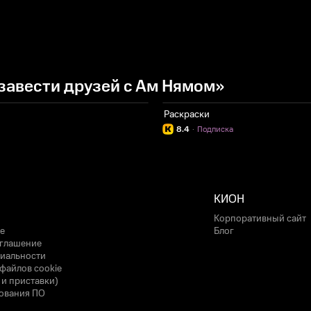
завести друзей с Ам Нямом»
Раскраски
8.4
·
Подписка
КИОН
Корпоративный сайт
е
Блог
оглашение
иальности
файлов cookie
 и приставки)
ования ПО