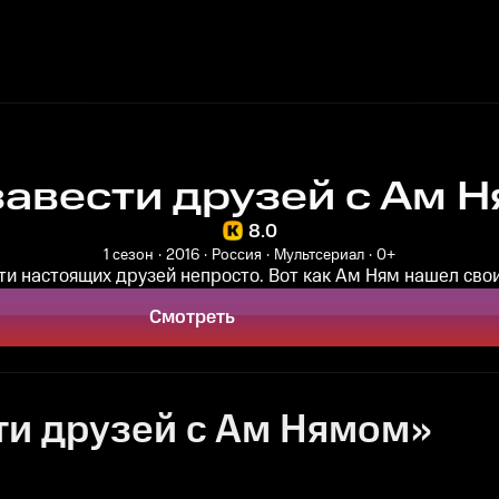
завести друзей с Ам 
8.0
1 сезон
2016
Россия
Мультсериал
0+
ти настоящих друзей непросто. Вот как Ам Ням нашел своих!
Смотреть
ти друзей с Ам Нямом»