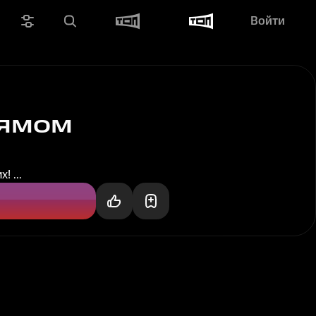
Войти
Нямом
 ...