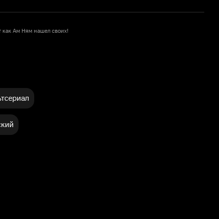
 как Ам Ням нашел своих!
тсериал
ский