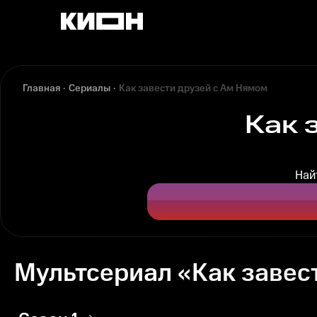
Главная
Сериалы
Как завести друзей с Ам Нямом
Как 
Най
Мультсериал «Как завес