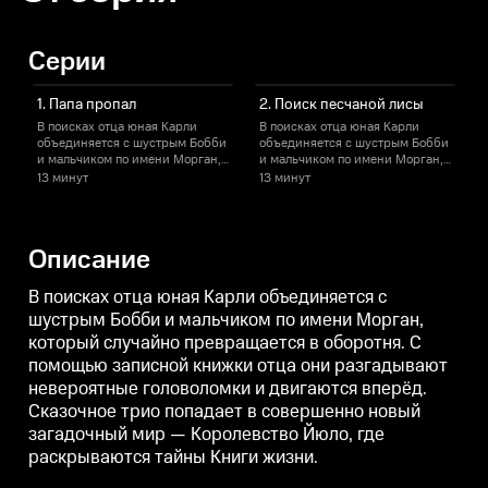
Серии
1. Папа пропал
2. Поиск песчаной лисы
В поисках отца юная Карли
В поисках отца юная Карли
В
объединяется с шустрым Бобби
объединяется с шустрым Бобби
и мальчиком по имени Морган,
и мальчиком по имени Морган,
который случайно
который случайно
13 минут
13 минут
1
превращается в оборотня. С
превращается в оборотня. С
п
помощью записной книжки отца
помощью записной книжки отца
они разгадывают невероятные
они разгадывают невероятные
головоломки и двигаются
головоломки и двигаются
г
Описание
вперёд. Сказочное трио
вперёд. Сказочное трио
в
попадает в совершенно новый
попадает в совершенно новый
загадочный мир — Королевство
загадочный мир — Королевство
В поисках отца юная Карли объединяется с
Йюло, где раскрываются тайны
Йюло, где раскрываются тайны
шустрым Бобби и мальчиком по имени Морган,
Книги жизни.
Книги жизни.
который случайно превращается в оборотня. С
помощью записной книжки отца они разгадывают
невероятные головоломки и двигаются вперёд.
Сказочное трио попадает в совершенно новый
загадочный мир — Королевство Йюло, где
раскрываются тайны Книги жизни.