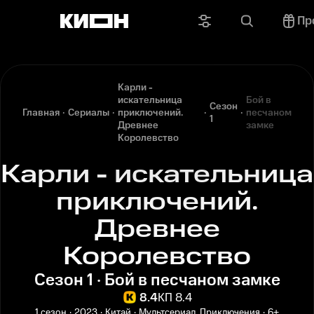
Пр
Карли -
искательница
Бой в
Сезон
Главная
Сериалы
приключений.
песчаном
1
Древнее
замке
Королевство
Карли - искательница
приключений.
Древнее
Королевство
Сезон 1 · Бой в песчаном замке
8.4
КП 8.4
1 сезон
2023
Китай
Мультсериал, Приключения
6+