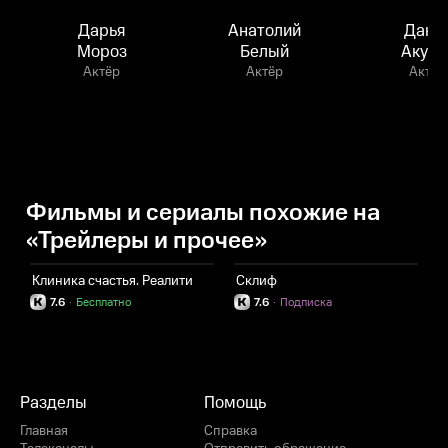
Дарья
Анатолий
Дани
Мороз
Белый
Акути
Актёр
Актёр
Актёр
Фильмы и сериалы похожие на
«Трейлеры и прочее»
Клиника счастья. Реалити
Склиф
Т
7.6
·
Бесплатно
7.6
·
Подписка
Разделы
Помощь
Главная
Справка