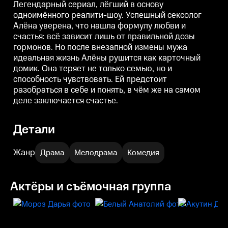
семью, но и способность
Легендарный сериал, лёгший в основу
чувствовать. Ей предстоит
одноимённого реалити-шоу. Успешный сексолог
разобраться в себе и понять, в
Алёна уверена, что нашла формулу любви и
чём же на самом деле
заключается счастье.
счастья: всё зависит лишь от правильной дозы
гормонов. Но после внезапной измены мужа
идеальная жизнь Алёны рушится как карточный
домик. Она теряет не только семью, но и
способность чувствовать. Ей предстоит
разобраться в себе и понять, в чём же на самом
деле заключается счастье.
Детали
Жанр
Драма
Мелодрама
Комедия
Актёры и съёмочная группа