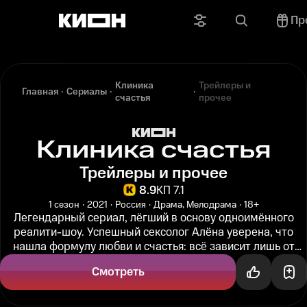
Пр
Клиника
Трейлеры и
Главная
Сериалы
счастья
прочее
Клиника счастья
Трейлеры и прочее
8.9
КП 7.1
1 сезон
2021
Россия
Драма, Мелодрама
18+
Легендарный сериал, лёгший в основу одноимённого
реалити-шоу. Успешный сексолог Алёна уверена, что
нашла формулу любви и счастья: всё зависит лишь от
правильной дозы гормонов...
Смотреть