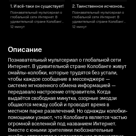
1. И всё-таки он существует!
2. Таинственное исчезновение
Познавательный мультсериал о
Познавательный мультсериал о
глобальной сети Интернет. В
глобальной сети Интернет. В
г
удивительной стране Колобанге
удивительной стране Колобанге
живут смайлы-колобки, которые
живут смайлы-колобки, которые
12 минут
12 минут
1
трудятся без устали, чтобы
трудятся без устали, чтобы
т
каждое сообщение в
каждое сообщение в
мессенджере — системе
мессенджере — системе
мгновенного обмена
мгновенного обмена
Описание
информацией — передавало
информацией — передавало
настроение отправителя. Когда
настроение отправителя. Когда
н
выдаётся свободная минутка,
выдаётся свободная минутка,
в
Познавательный мультсериал о глобальной сети
озорные эмодзи общаются
озорные эмодзи общаются
Интернет. В удивительной стране Колобанге живут
между собой и проводят время
между собой и проводят время
м
смайлы-колобки, которые трудятся без устали,
в местном парке развлечений.
в местном парке развлечений.
в
Но однажды колобки-
Но однажды колобки-
чтобы каждое сообщение в мессенджере —
помощники узнают, что
помощники узнают, что
п
системе мгновенного обмена информацией —
Колобанга является частью
Колобанга является частью
К
огромной вселенной под
огромной вселенной под
передавало настроение отправителя. Когда
названием Интернет. Вместе с
названием Интернет. Вместе с
н
выдаётся свободная минутка, озорные эмодзи
юными зрителями
юными зрителями
общаются между собой и проводят время в
любознательные смайлы
любознательные смайлы
отправятся в увлекательное
отправятся в увлекательное
о
местном парке развлечений. Но однажды колобки-
путешествие по безграничному
путешествие по безграничному
помощники узнают, что Колобанга является частью
виртуальному миру.
виртуальному миру.
огромной вселенной под названием Интернет.
Вместе с юными зрителями любознательные