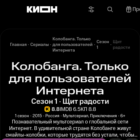
Пр
Колобанга. Только
Сезон
Щит
Главная
Сериалы
для пользователей
1
радости
Интернета
Колобанга. Только
для пользователей
Интернета
Сезон 1 · Щит радости
8.8
IMDB 6.5
КП 8.8
1 сезон
2015
Россия
Мультсериал, Приключения
6+
Познавательный мультсериал о глобальной сети
Интернет. В удивительной стране Колобанге живут
смайлы-колобки, которые трудятся без устали, чтобы