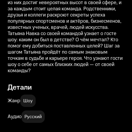
из них достиг невероятных высот в своей сфере, и
госте шоу: каким он был в
госте шоу: каким он был в
г
детстве? О чём мечтал? Кто
детстве? О чём мечтал? Кто
д
за каждым стоит целая команда. Родственники,
помог ему добиться
помог ему добиться
п
друзья и коллеги раскроют секреты успеха
поставленных целей? Шаг за
поставленных целей? Шаг за
п
шагом Татьяна пройдёт по
шагом Татьяна пройдёт по
ш
популярных спортсменов и актёров, бизнесменов,
самым знаковым точкам в
самым знаковым точкам в
известных ученых, врачей, людей искусства.
судьбе и карьере героя. Что
судьбе и карьере героя. Что
с
Татьяна Навка со своей командой узнает о госте
узнают гости шоу о себе от
узнают гости шоу о себе от
у
самых близких людей — от
самых близких людей — от
шоу: каким он был в детстве? О чём мечтал? Кто
своей команды?
своей команды?
помог ему добиться поставленных целей? Шаг за
шагом Татьяна пройдёт по самым знаковым
точкам в судьбе и карьере героя. Что узнают гости
шоу о себе от самых близких людей — от своей
команды?
Детали
Жанр
Шоу
Аудио
Русский