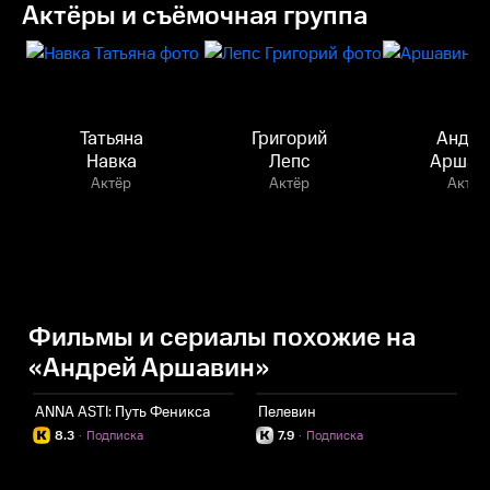
Актёры и съёмочная группа
Татьяна
Григорий
Андре
Навка
Лепс
Аршав
Актёр
Актёр
Актёр
Фильмы и сериалы похожие на
«Андрей Аршавин»
ANNA ASTI: Путь Феникса
Пелевин
Z
8.3
·
Подписка
7.9
·
Подписка