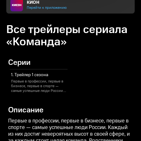
КИОН
Перейти к приложению
Все трейлеры сериала
«Команда»
Серии
1. Трейлер 1 сезона
Первые в профессии, первые в
бизнесе, первые в спорте —
самые успешные люди России.
Каждый из них достиг
невероятных высот в своей
сфере, и за каждым стоит целая
Описание
команда. Родственники, друзья
и коллеги раскроют секреты
успеха популярных спортсменов
Первые в профессии, первые в бизнесе, первые в
и актёров, бизнесменов,
спорте — самые успешные люди России. Каждый
известных ученых, врачей,
из них достиг невероятных высот в своей сфере, и
людей искусства. Татьяна Навка
со своей командой узнает о
за каждым стоит целая команда. Родственники,