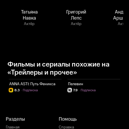
Татьяна
Григорий
Андре
Навка
Лепс
Аршав
Актёр
Актёр
Актёр
Фильмы и сериалы похожие на
«Трейлеры и прочее»
ANNA ASTI: Путь Феникса
Пелевин
Z
8.3
·
Подписка
7.9
·
Подписка
Разделы
Помощь
Главная
Справка