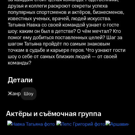
госте шоу: каким он был в
друзья и коллеги раскроют секреты успеха
детстве? О чём мечтал? Кто
помог ему добиться
популярных спортсменов и актёров, бизнесменов,
поставленных целей? Шаг за
известных ученых, врачей, людей искусства.
шагом Татьяна пройдёт по
Татьяна Навка со своей командой узнает о госте
самым знаковым точкам в
судьбе и карьере героя. Что
шоу: каким он был в детстве? О чём мечтал? Кто
узнают гости шоу о себе от
помог ему добиться поставленных целей? Шаг за
самых близких людей — от
своей команды?
шагом Татьяна пройдёт по самым знаковым
точкам в судьбе и карьере героя. Что узнают гости
шоу о себе от самых близких людей — от своей
команды?
Детали
Жанр
Шоу
Актёры и съёмочная группа