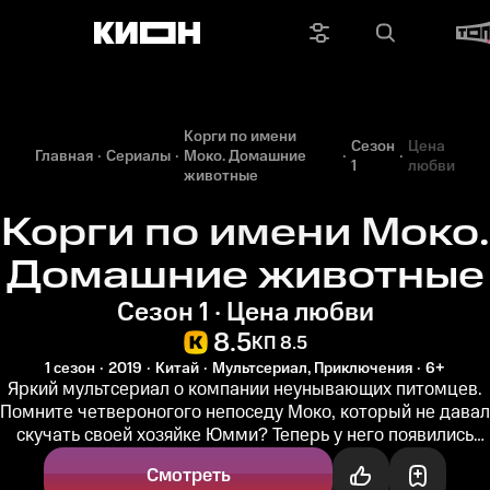
Корги по имени
Сезон
Цена
Главная
Сериалы
Моко. Домашние
1
любви
животные
Корги по имени Моко.
Домашние животные
Сезон 1 · Цена любви
8.5
КП 8.5
1 сезон
2019
Китай
Мультсериал, Приключения
6+
Яркий мультсериал о компании неунывающих питомцев.
Помните четвероногого непоседу Моко, который не давал
скучать своей хозяйке Юмми? Теперь у него появились
друзья, причём...
Смотреть