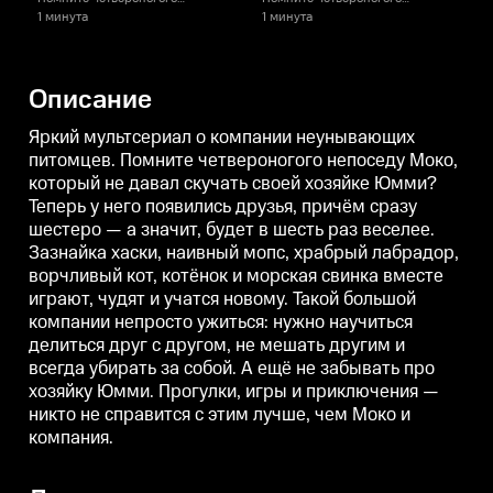
непоседу Моко, который не
непоседу Моко, который не
н
1 минута
1 минута
1
давал скучать своей хозяйке
давал скучать своей хозяйке
д
Юмми? Теперь у него появились
Юмми? Теперь у него появились
друзья, причём сразу шестеро
друзья, причём сразу шестеро
д
— а значит, будет в шесть раз
— а значит, будет в шесть раз
—
Описание
веселее. Зазнайка хаски,
веселее. Зазнайка хаски,
в
наивный мопс, храбрый
наивный мопс, храбрый
лабрадор, ворчливый кот,
лабрадор, ворчливый кот,
л
Яркий мультсериал о компании неунывающих
котёнок и морская свинка
котёнок и морская свинка
к
питомцев. Помните четвероногого непоседу Моко,
вместе играют, чудят и учатся
вместе играют, чудят и учатся
в
который не давал скучать своей хозяйке Юмми?
новому. Такой большой
новому. Такой большой
н
компании непросто ужиться:
компании непросто ужиться:
к
Теперь у него появились друзья, причём сразу
нужно научиться делиться друг
нужно научиться делиться друг
н
шестеро — а значит, будет в шесть раз веселее.
с другом, не мешать другим и
с другом, не мешать другим и
с
всегда убирать за собой. А ещё
всегда убирать за собой. А ещё
в
Зазнайка хаски, наивный мопс, храбрый лабрадор,
не забывать про хозяйку Юмми.
не забывать про хозяйку Юмми.
н
ворчливый кот, котёнок и морская свинка вместе
Прогулки, игры и приключения
Прогулки, игры и приключения
играют, чудят и учатся новому. Такой большой
— никто не справится с этим
— никто не справится с этим
—
лучше, чем Моко и компания.
лучше, чем Моко и компания.
л
компании непросто ужиться: нужно научиться
делиться друг с другом, не мешать другим и
всегда убирать за собой. А ещё не забывать про
хозяйку Юмми. Прогулки, игры и приключения —
никто не справится с этим лучше, чем Моко и
компания.