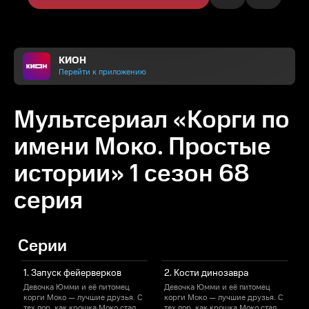
КИОН
Перейти к приложению
Мультсериал «Корги по
имени Моко. Простые
истории» 1 сезон 68
серия
Серии
1. Запуск фейерверков
2. Кости динозавра
Девочка Юмми и её питомец
Девочка Юмми и её питомец
корги Моко — лучшие друзья. С
корги Моко — лучшие друзья. С
к
тех пор, как крошка Моко стал
тех пор, как крошка Моко стал
т