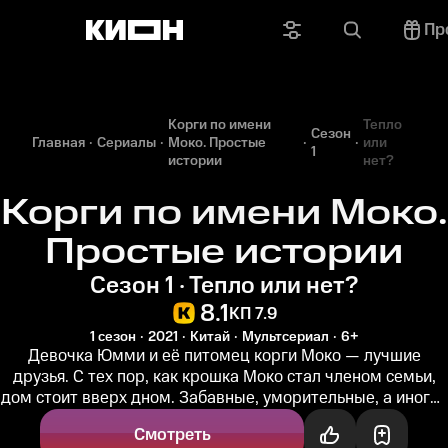
Пр
Корги по имени
Тепло
Сезон
Главная
Сериалы
Моко. Простые
или
1
истории
нет?
Корги по имени Моко.
Простые истории
Сезон 1 · Тепло или нет?
8.1
КП 7.9
1 сезон
2021
Китай
Мультсериал
6+
Девочка Юмми и её питомец корги Моко — лучшие
друзья. С тех пор, как крошка Моко стал членом семьи,
дом стоит вверх дном. Забавные, уморительные, а иногда
и нелепые...
Смотреть