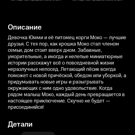
членом семьи, дом стоит вверх
членом семьи, дом стоит вверх
ч
дном. Забавные, уморительные,
дном. Забавные, уморительные,
д
а иногда и нелепые
а иногда и нелепые
а
миниатюрные истории
миниатюрные истории
расскажут всё о повседневной
расскажут всё о повседневной
р
Описание
жизни неразлучных непосед.
жизни неразлучных непосед.
Летающий пёсик всегда
Летающий пёсик всегда
поможет с новой причёской,
поможет с новой причёской,
п
Девочка Юмми и её питомец корги Моко — лучшие
обедом или уборкой, а
обедом или уборкой, а
о
друзья. С тех пор, как крошка Моко стал членом
придумывать новые игры и
придумывать новые игры и
семьи, дом стоит вверх дном. Забавные,
разыгрывать окружающих с
разыгрывать окружающих с
ним одно удовольствие. Когда
ним одно удовольствие. Когда
н
уморительные, а иногда и нелепые миниатюрные
рядом малыш Моко, каждый
рядом малыш Моко, каждый
истории расскажут всё о повседневной жизни
день превращается в настоящее
день превращается в настоящее
д
приключение. Скучно не будет
приключение. Скучно не будет
п
неразлучных непосед. Летающий пёсик всегда
— присоединяйся!
— присоединяйся!
поможет с новой причёской, обедом или уборкой, а
придумывать новые игры и разыгрывать
окружающих с ним одно удовольствие. Когда
рядом малыш Моко, каждый день превращается в
настоящее приключение. Скучно не будет —
присоединяйся!
Детали