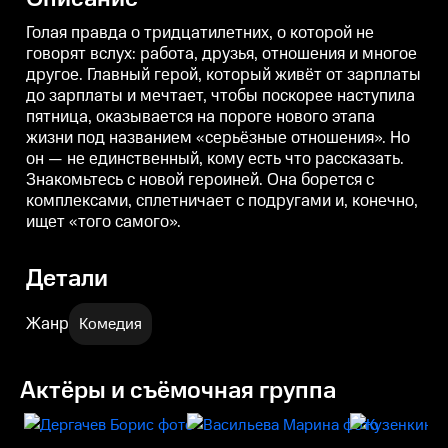
«серьёзные отношения». Но он
«серьёзные отношения». Но он
«
— не единственный, кому есть
— не единственный, кому есть
—
Голая правда о тридцатилетних, о которой не
что рассказать. Знакомьтесь с
что рассказать. Знакомьтесь с
ч
говорят вслух: работа, друзья, отношения и многое
новой героиней. Она борется с
новой героиней. Она борется с
н
другое. Главный герой, который живёт от зарплаты
комплексами, сплетничает с
комплексами, сплетничает с
к
подругами и, конечно, ищет
подругами и, конечно, ищет
п
до зарплаты и мечтает, чтобы поскорее наступила
«того самого».
«того самого».
«
пятница, оказывается на пороге нового этапа
жизни под названием «серьёзные отношения». Но
он — не единственный, кому есть что рассказать.
Знакомьтесь с новой героиней. Она борется с
комплексами, сплетничает с подругами и, конечно,
ищет «того самого».
Детали
Жанр
Комедия
Актёры и съёмочная группа