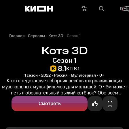
Главная
Сериалы
Котэ 3D
Сезон 1
Котэ 3D
Сезон 1
8.1
КП 8.1
1 сезон
2022
Россия
Мультсериал
0+
Котэ представляет сборник весёлых и развивающих
музыкальных мультфильмов для малышей. О чём может
петь любознательный рыжий котёнок? Обо всём
хорошем, интересном и полезном! ...
Смотреть