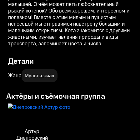
малышей. О чём может петь любознательный
природы и виды транспорта,
природы и виды транспорта,
п
запоминает цвета и числа.
запоминает цвета и числа.
з
рыжий котёнок? Обо всём хорошем, интересном и
полезном! Вместе с этим милым и пушистым
непоседой мы отправимся навстречу большим и
маленьким открытиям. Котэ знакомится с другими
животными, изучает явления природы и виды
транспорта, запоминает цвета и числа.
Детали
Жанр
Мультсериал
Актёры и съёмочная группа
Артур
Днепровский