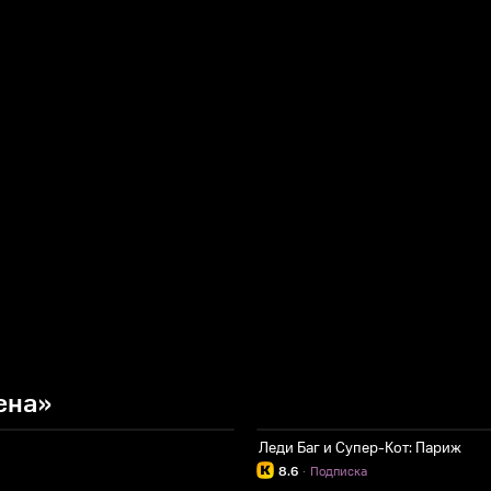
ена»
Леди Баг и Супер-Кот: Париж
8.6
·
Подписка