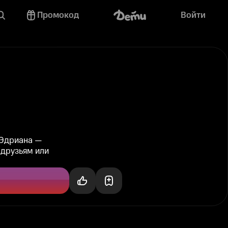
Промокод
Войти
 Эдриана —
и друзьям или