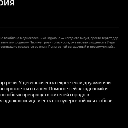
рия
о влюблена в одноклассника Эдриана — когда его видит, просто теряет дар
З
рузьям или родному Парижу грозит опасность, она перевоплощается в Леди
р
бесстрашно сражается со злом. Помогает ей загадочный и невозмутимый
Б
но Леди Баг. Миссия напарников — ловить тёмных бабочек, способных
С
2
деев. Правда, у Кота тоже есть секрет. В обычной жизни это Эдриан, не
п
лассница и есть его супергеройская любовь.
п
р речи. У девчонки есть секрет: если друзьям или
о сражается со злом. Помогает ей загадочный и
 способных превращать жителей города в
я одноклассница и есть его супергеройская любовь.