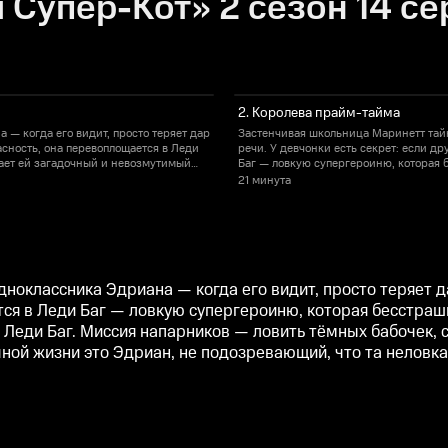
 Супер-Кот» 2 сезон 14 се
2. Королева прайм-тайма
— когда его видит, просто теряет дар
Застенчивая школьница Маринетт тайн
асность, она перевоплощается в Леди
речи. У девчонки есть секрет: если д
гает ей загадочный и невозмутимый
Баг — ловкую супергероиню, которая 
вить тёмных бабочек, способных
Супер-Кот, чьё сердце навсегда отда
21 минута
т. В обычной жизни это Эдриан, не
превращать жителей города в суперзло
любовь.
подозревающий, что та неловкая однок
оклассника Эдриана — когда его видит, просто теряет да
ся в Леди Баг — ловкую супергероиню, которая бесстрашн
 Леди Баг. Миссия напарников — ловить тёмных бабочек,
ычной жизни это Эдриан, не подозревающий, что та неловка