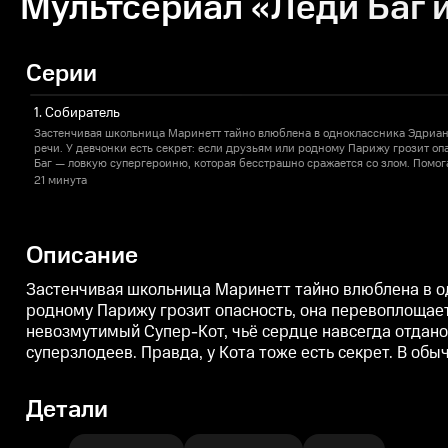
Мультсериал «Леди Баг и
Серии
1. Собиратель
Застенчивая школьница Маринетт тайно влюблена в одноклассника Эдриана 
речи. У девчонки есть секрет: если друзьям или родному Парижу грозит оп
Баг — ловкую супергероиню, которая бесстрашно сражается со злом. Помо
Супер-Кот, чьё сердце навсегда отдано Леди Баг. Миссия напарников — ло
21 минута
превращать жителей города в суперзлодеев. Правда, у Кота тоже есть секре
подозревающий, что та неловкая одноклассница и есть его супергеройская 
Описание
Застенчивая школьница Маринетт тайно влюблена в одн
родному Парижу грозит опасность, она перевоплощает
невозмутимый Супер-Кот, чьё сердце навсегда отдано
суперзлодеев. Правда, у Кота тоже есть секрет. В об
Детали