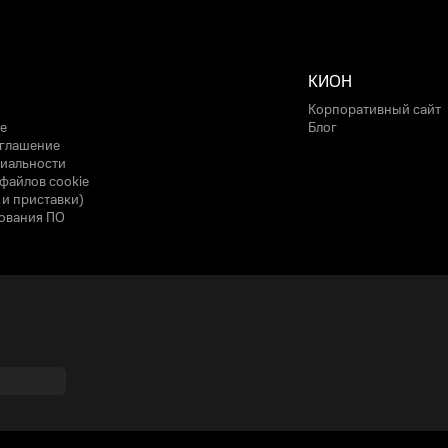
КИОН
Корпоративный сайт
е
Блог
оглашение
иальности
файлов cookie
 и приставки)
ования ПО