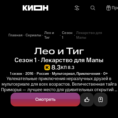
Пр
Лео и
Сезон
Лекарство для
Главная
Сериалы
Тиг
1
Мапы
Лео и Тиг
Сезон 1 · Лекарство для Мапы
8.3
КП 8.3
1 сезон
2016
Россия
Мультсериал, Приключения
0+
Увлекательные приключения неразлучных друзей в
мультсериале для всех возрастов. Величественная тайга
Приморья — лучшее место для удивительных открытий и
незабываемых...
Смотреть