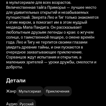
в мультсериале для всех возрастов.
друзьям легенды о крае: о
друзьям легенды о крае: о
д
Величественная тайга Приморья — лучшее место
жгучем солнце, о таинственной
жгучем солнце, о таинственной
ж
пещере, о смене времён года.
пещере, о смене времён года.
п
для удивительных открытий и незабываемых
Лео и Тигу не терпится своими
Лео и Тигу не терпится своими
Л
путешествий. Зверята Лео и Тиг только знакомятся
глазами увидеть древние
глазами увидеть древние
тайны, и они пускаются в
тайны, и они пускаются в
т
с этим миром, а помогает им в этом мудрый
очередное захватывающее
очередное захватывающее
медведь Мапа Пандига. Он рассказывает
приключение. Сорванцов ждут
приключение. Сорванцов ждут
любопытным друзьям легенды о крае: о жгучем
испытания и открытия, а
испытания и открытия, а
и
маленьких зрителей — уроки
маленьких зрителей — уроки
солнце, о таинственной пещере, о смене времён
дружбы, смелости и доброты.
дружбы, смелости и доброты.
д
года. Лео и Тигу не терпится своими глазами
увидеть древние тайны, и они пускаются в
очередное захватывающее приключение.
Сорванцов ждут испытания и открытия, а
маленьких зрителей — уроки дружбы, смелости и
доброты.
Детали
Жанр
Мультсериал
Приключения
Аудио
Русский