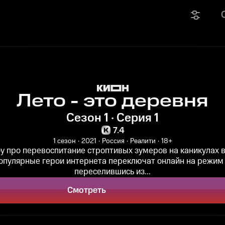
Лето - это деревня
Сезон 1 · Серия 1
7.4
1 сезон
2021
Россия
Реалити
18+
у про перевоспитание строптивых зумеров на каникулах в
Популярные герои интернета переключат онлайн на режим
переселившись из...
Смотреть