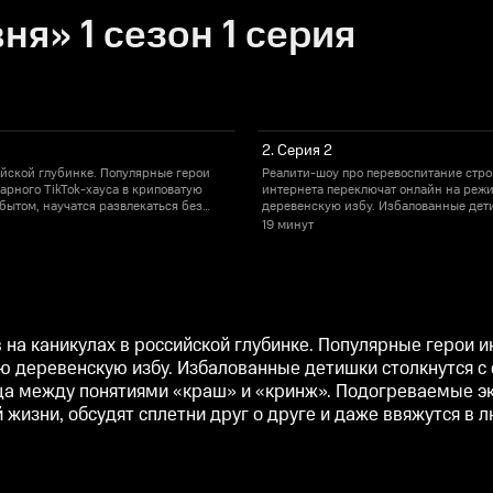
ня» 1 сезон 1 серия
2. Серия 2
ийской глубинке. Популярные герои
Реалити-шоу про перевоспитание стро
рного TikTok-хауса в криповатую
интернета переключат онлайн на режи
бытом, научатся развлекаться без
деревенскую избу. Избалованные дети
«краш» и «кринж». Подогреваемые
смартфона и объяснят местным жител
19 минут
оют кучу внутряков тиктокерской
экстремальным опытом, в процессе ос
ник.
жизни, обсудят сплетни друг о друге 
на каникулах в российской глубинке. Популярные герои 
ую деревенскую избу. Избалованные детишки столкнутся с
ца между понятиями «краш» и «кринж». Подогреваемые э
 жизни, обсудят сплетни друг о друге и даже ввяжутся в 