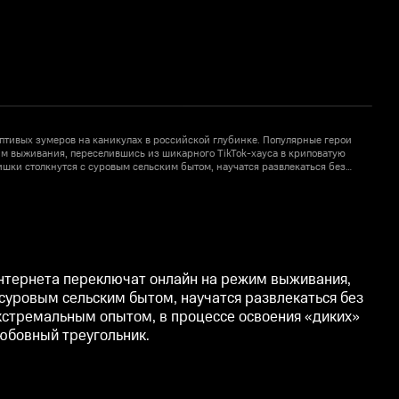
птивых зумеров на каникулах в российской глубинке. Популярные герои
Р
м выживания, переселившись из шикарного TikTok-хауса в криповатую
и
шки столкнутся с суровым сельским бытом, научатся развлекаться без
д
ям, в чём разница между понятиями «краш» и «кринж». Подогреваемые
1
воения «диких» локаций ребята раскроют кучу внутряков тиктокерской
э
и даже ввяжутся в любовный треугольник.
ж
интернета переключат онлайн на режим выживания,
 суровым сельским бытом, научатся развлекаться без
кстремальным опытом, в процессе освоения «диких»
любовный треугольник.