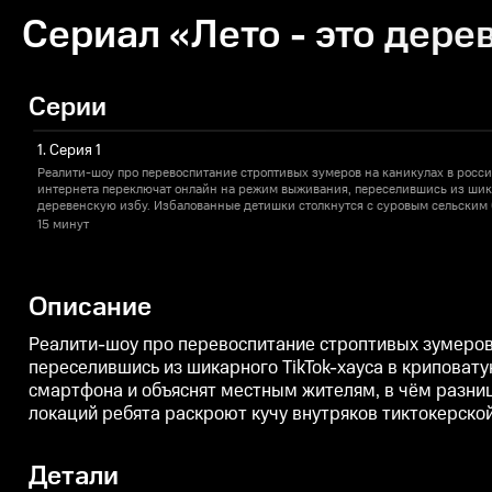
Сериал «Лето - это дерев
Серии
1. Серия 1
Реалити-шоу про перевоспитание строптивых зумеров на каникулах в росс
интернета переключат онлайн на режим выживания, переселившись из шика
деревенскую избу. Избалованные детишки столкнутся с суровым сельским 
смартфона и объяснят местным жителям, в чём разница между понятиями 
15 минут
экстремальным опытом, в процессе освоения «диких» локаций ребята раскр
жизни, обсудят сплетни друг о друге и даже ввяжутся в любовный треуголь
Описание
Реалити-шоу про перевоспитание строптивых зумеров 
переселившись из шикарного TikTok-хауса в криповат
смартфона и объяснят местным жителям, в чём разни
локаций ребята раскроют кучу внутряков тиктокерской
Детали