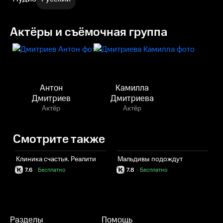
Актёры и съёмочная группа
Антон
Камилла
Дмитриев
Дмитриева
Актёр
Актёр
Смотрите также
Клиника счастья. Реалити
Мальдивы подождут
Б
7.6
·
Бесплатно
7.8
·
Бесплатно
Разделы
Помощь