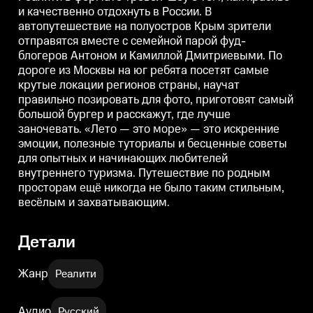
позировать для фото, приготовят
позировать для фото, приготовят
п
и качественно отдохнуть в России. В
самый большой бургер и
самый большой бургер и
автопутешествие на полуостров Крым зрители
расскажут, где лучше
расскажут, где лучше
р
заночевать. «Лето — это море»
заночевать. «Лето — это море»
з
отправятся вместе с семейной парой фуд-
— это искренние эмоции,
— это искренние эмоции,
блогеров Антоном и Камиллой Дмитриевыми. По
полезные туториалы и
полезные туториалы и
п
бесценные советы для опытных
бесценные советы для опытных
дороге из Москвы на юг ребята посетят самые
и начинающих любителей
и начинающих любителей
крутые локации регионов страны, научат
внутреннего туризма.
внутреннего туризма.
в
правильно позировать для фото, приготовят самый
Путешествие по родным
Путешествие по родным
просторам ещё никогда не было
просторам ещё никогда не было
п
большой бургер и расскажут, где лучше
таким стильным, весёлым и
таким стильным, весёлым и
т
заночевать. «Лето — это море» — это искренние
захватывающим.
захватывающим.
эмоции, полезные туториалы и бесценные советы
для опытных и начинающих любителей
внутреннего туризма. Путешествие по родным
просторам ещё никогда не было таким стильным,
весёлым и захватывающим.
Детали
Жанр
Реалити
Аудио
Русский