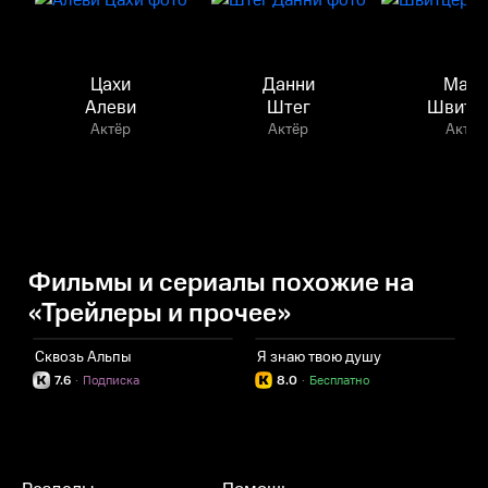
Цахи
Данни
Мао
Алеви
Штег
Швитц
Актёр
Актёр
Актёр
Фильмы и сериалы похожие на
«Трейлеры и прочее»
Сквозь Альпы
Я знаю твою душу
Б
7.6
·
Подписка
8.0
·
Бесплатно