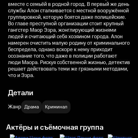
вместе с семьёй в родной город. В первый же день
города. Алон намерен очистить
малую родину от
службы Алон сталкивается с местной вооружённой
криминального беспредела,
группировкой, которую боятся даже полицейские.
однако вскоре к нему приходит
осознание того, что даже в
Во главе преступной организации стоит крупный
полиции работают люди Маора.
гангстер Маор Эзра, жонглирующий жизнями
Рискуя собственной жизнью,
людей и считающий себя хозяином города. Алон
детектив решает действовать
теми же грязными методами,
намерен очистить малую родину от криминального
что и Эзра.
беспредела, однако вскоре к нему приходит
осознание того, что даже в полиции работают
люди Маора. Рискуя собственной жизнью, детектив
решает действовать теми же грязными методами,
что и Эзра.
Детали
Жанр
Драма
Криминал
Актёры и съёмочная группа