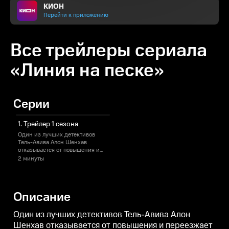
КИОН
Перейти к приложению
Все трейлеры сериала
«Линия на песке»
Серии
1. Трейлер 1 сезона
Один из лучших детективов
Тель-Авива Алон Шенхав
отказывается от повышения и
переезжает вместе с семьёй в
2 минуты
родной город. В первый же день
службы Алон сталкивается с
местной вооружённой
группировкой, которую боятся
Описание
даже полицейские. Во главе
преступной организации стоит
крупный гангстер Маор Эзра,
Один из лучших детективов Тель-Авива Алон
жонглирующий жизнями людей
Шенхав отказывается от повышения и переезжает
и считающий себя хозяином