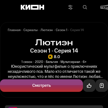
Главная
Сериалы
Лютиэн
Сезон 1
Серия 14
Лютиэн
Сезон 1 · Серия 14
8.0
1 сезон
2020
Бельгия
Мультсериал
6+
Юмористический мультфильм о приключениях
незадачливого пса. Мало кто отличается такой же
неуклюжестью, что и пёс по имени Лютиэн: любая
бытовая ситуация вызывает у него...
Смотреть