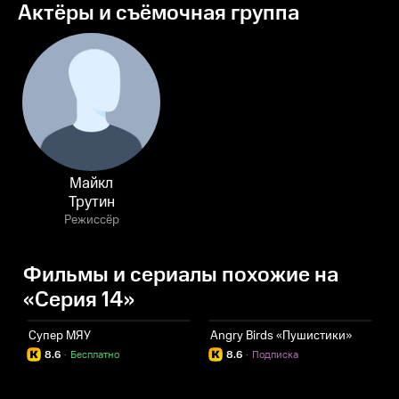
Актёры и съёмочная группа
Майкл
Трутин
Режиссёр
Фильмы и сериалы похожие на
«Серия 14»
Супер МЯУ
Angry Birds «Пушистики»
Д
8.6
·
Бесплатно
8.6
·
Подписка