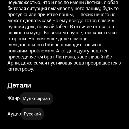
неуклюжестью, что и пёс по имени Лютиэн: любая
кажется со стороны. На самом
кажется со стороны. На самом
к
же деле помощь самодовольного
же деле помощь самодовольного
бытовая ситуация вызывает у него панику, будь то
Габена приводит только к
Габена приводит только к
Г
прогулка или принятие ванны, — пёсик ничего не
большим проблемам. А когда к
большим проблемам. А когда к
б
дуэту недотёп присоединяется
дуэту недотёп присоединяется
д
может сделать сам! Но ему всегда готов помочь
брат Лютиэна, хвастливый пёс
брат Лютиэна, хвастливый пёс
б
лучший друг, попугай Габен. В отличие от пса, он
Арчи, даже самая пустяковая
Арчи, даже самая пустяковая
А
спокоен и мудр. Во всяком случае, так кажется со
беда превращается в
беда превращается в
б
катастрофу.
катастрофу.
к
стороны. На самом же деле помощь
самодовольного Габена приводит только к
большим проблемам. А когда к дуэту недотёп
присоединяется брат Лютиэна, хвастливый пёс
Арчи, даже самая пустяковая беда превращается в
катастрофу.
Детали
Жанр
Мультсериал
Аудио
Русский