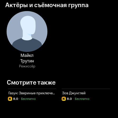
Актёры и съёмочная группа
Майкл
Трутин
Режиссёр
Смотрите также
Газун: Звериные приключения
Зов Джунглей
Д
8.0
·
Бесплатно
8.0
·
Бесплатно