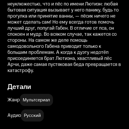
неуклюжестью, что и пёс по имени Лютиэн: любая
кажется со стороны. На самом
кажется со стороны. На самом
к
же деле помощь самодовольного
же деле помощь самодовольного
бытовая ситуация вызывает у него панику, будь то
Габена приводит только к
Габена приводит только к
Г
прогулка или принятие ванны, — пёсик ничего не
большим проблемам. А когда к
большим проблемам. А когда к
б
дуэту недотёп присоединяется
дуэту недотёп присоединяется
д
может сделать сам! Но ему всегда готов помочь
брат Лютиэна, хвастливый пёс
брат Лютиэна, хвастливый пёс
б
лучший друг, попугай Габен. В отличие от пса, он
Арчи, даже самая пустяковая
Арчи, даже самая пустяковая
А
спокоен и мудр. Во всяком случае, так кажется со
беда превращается в
беда превращается в
б
катастрофу.
катастрофу.
к
стороны. На самом же деле помощь
самодовольного Габена приводит только к
большим проблемам. А когда к дуэту недотёп
присоединяется брат Лютиэна, хвастливый пёс
Арчи, даже самая пустяковая беда превращается в
катастрофу.
Детали
Жанр
Мультсериал
Аудио
Русский