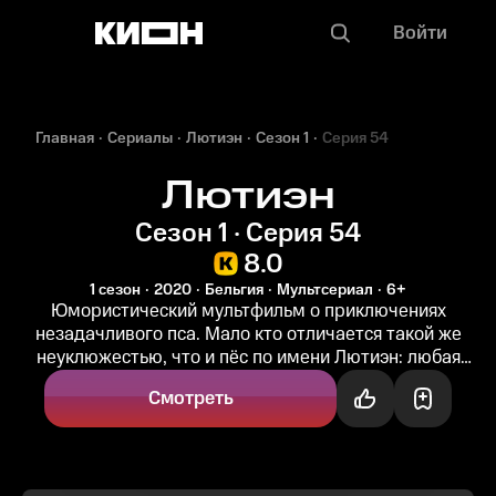
Войти
Главная
Сериалы
Лютиэн
Сезон 1
Серия 54
Лютиэн
Сезон 1 · Серия 54
8.0
1 сезон
2020
Бельгия
Мультсериал
6+
Юмористический мультфильм о приключениях
незадачливого пса. Мало кто отличается такой же
неуклюжестью, что и пёс по имени Лютиэн: любая
бытовая ситуация вызывает у него...
Смотреть