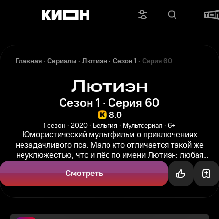
Главная
Сериалы
Лютиэн
Сезон 1
Серия 60
Лютиэн
Сезон 1 · Серия 60
8.0
1 сезон
2020
Бельгия
Мультсериал
6+
Юмористический мультфильм о приключениях
незадачливого пса. Мало кто отличается такой же
неуклюжестью, что и пёс по имени Лютиэн: любая
бытовая ситуация вызывает у него...
Смотреть