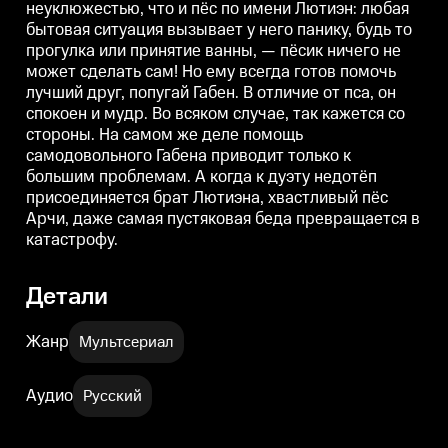
неуклюжестью, что и пёс по имени Лютиэн: любая
кажется со стороны. На самом
кажется со стороны. На самом
к
же деле помощь самодовольного
же деле помощь самодовольного
бытовая ситуация вызывает у него панику, будь то
Габена приводит только к
Габена приводит только к
Г
прогулка или принятие ванны, — пёсик ничего не
большим проблемам. А когда к
большим проблемам. А когда к
б
дуэту недотёп присоединяется
дуэту недотёп присоединяется
д
может сделать сам! Но ему всегда готов помочь
брат Лютиэна, хвастливый пёс
брат Лютиэна, хвастливый пёс
б
лучший друг, попугай Габен. В отличие от пса, он
Арчи, даже самая пустяковая
Арчи, даже самая пустяковая
А
спокоен и мудр. Во всяком случае, так кажется со
беда превращается в
беда превращается в
б
катастрофу.
катастрофу.
к
стороны. На самом же деле помощь
самодовольного Габена приводит только к
большим проблемам. А когда к дуэту недотёп
присоединяется брат Лютиэна, хвастливый пёс
Арчи, даже самая пустяковая беда превращается в
катастрофу.
Детали
Жанр
Мультсериал
Аудио
Русский