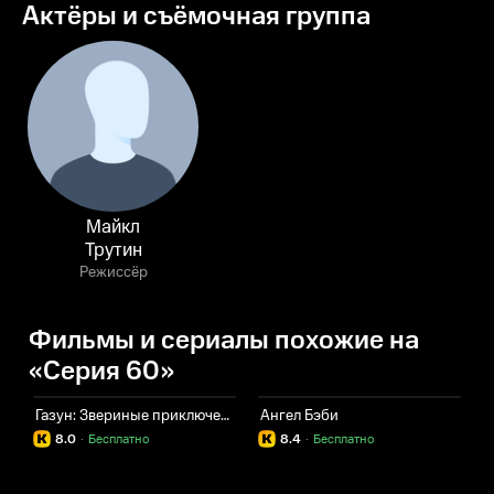
Актёры и съёмочная группа
Майкл
Трутин
Режиссёр
Фильмы и сериалы похожие на
«Серия 60»
Газун: Звериные приключения
Ангел Бэби
А
8.0
·
Бесплатно
8.4
·
Бесплатно