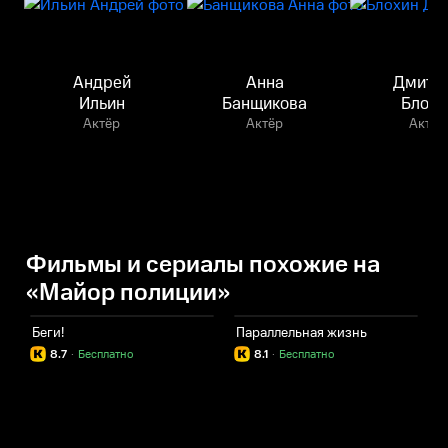
Андрей
Анна
Дмитр
Ильин
Банщикова
Блохи
Актёр
Актёр
Актёр
Фильмы и сериалы похожие на
«Майор полиции»
Беги!
Параллельная жизнь
Н
8.7
·
Бесплатно
8.1
·
Бесплатно