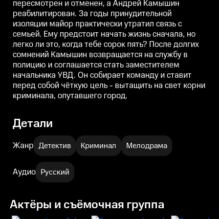
пересмотрен и отменен, а Андрей Камышин
Камышин возвращается на
Камышин возвращается на
реабилитирован. За годы принудительной
службу в полицию и
службу в полицию и
соглашается стать заместителем
соглашается стать заместителем
с
изоляции майор практически утратил связь с
начальника УВД. Он собирает
начальника УВД. Он собирает
н
семьей. Ему предстоит начать жизнь сначала, но
команду и ставит перед собой
команду и ставит перед собой
к
чёткую цель - вытащить на свет
чёткую цель - вытащить на свет
ч
легко ли это, когда тебе сорок пять? После долгих
корни криминала, опутавшего
корни криминала, опутавшего
сомнений Камышин возвращается на службу в
город.
город.
г
полицию и соглашается стать заместителем
начальника УВД. Он собирает команду и ставит
перед собой чёткую цель - вытащить на свет корни
криминала, опутавшего город.
Детали
Жанр
Детектив
Криминал
Мелодрама
Аудио
Русский
Актёры и съёмочная группа