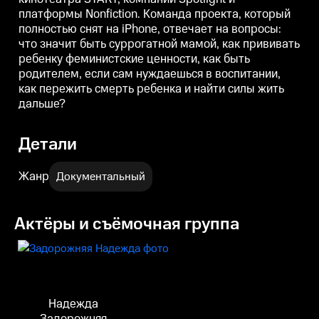
пережить смерть ребенка и
пережить смерть ребенка и
п
платформы Nonfiction. Команда проекта, который
найти силы жить дальше?
найти силы жить дальше?
полностью снят на iPhone, отвечает на вопросы:
что значит быть суррогатной мамой, как прививать
ребенку феминистские ценности, как быть
родителем, если сам нуждаешься в воспитании,
как пережить смерть ребенка и найти силы жить
дальше?
Детали
Жанр
Документальный
Актёры и съёмочная группа
Надежда