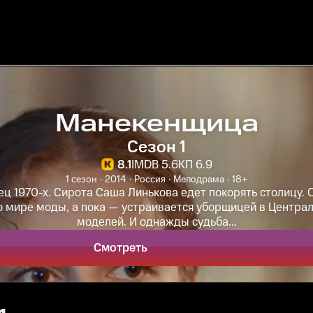
Манекенщица
Сезон 1
8.1
IMDB 5.6
КП 6.9
1 сезон
2014
Россия
Мелодрама
18+
ец 1970-х. Сирота Саша Линькова едет покорять столицу. 
о мире моды, а пока — устраивается уборщицей в Центра
моделей. И однажды судьба...
Смотреть