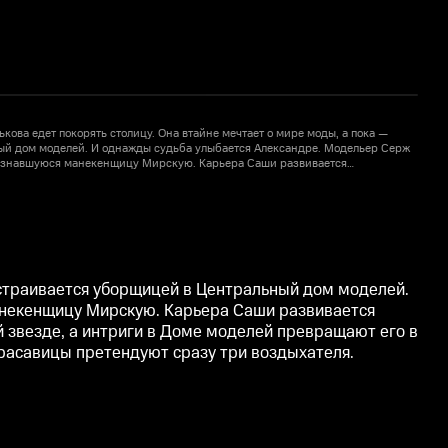
кова едет покорять столицу. Она втайне мечтает о мире моды, а пока —
С
ый дом моделей. И однажды судьба улыбается Александре. Модельер Серж
зазнавшуюся манекенщицу Мирскую. Карьера Саши развивается
овёшь гладким. Мирская поднимает все связи, чтобы отомстить восходящей
с
евращают его в тот самый «террариум единомышленников». Да и на личном
з
— на сердце красавицы претендуют сразу три воздыхателя.
ф
 устраивается уборщицей в Центральный дом моделей.
анекенщицу Мирскую. Карьера Саши развивается
й звезде, а интриги в Доме моделей превращают его в
расавицы претендуют сразу три воздыхателя.