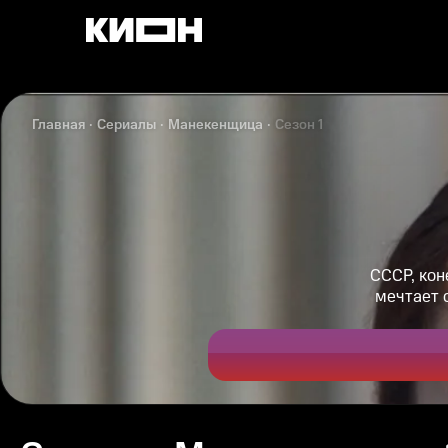
Главная
Сериалы
Манекенщица
Сезон 1
СССР, кон
мечтает 