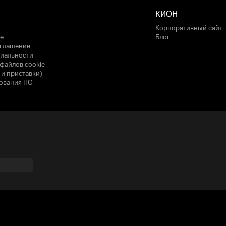
КИОН
Корпоративный сайт
е
Блог
оглашение
иальности
файлов cookie
 и приставки)
ования ПО