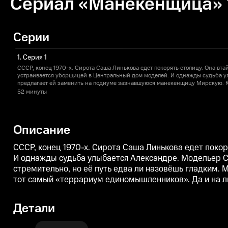
Сериал «Манекенщица» 
Серии
1. Серия 1
СССР, конец 1970-х. Сирота Саша Линькова едет покорять столицу. Она втай
устраивается уборщицей в Центральный дом моделей. И однажды судьба у
предлагает ей заменить на подиуме зазнавшуюся манекенщицу Мирскую. 
стремительно, но её путь едва ли назовёшь гладким. Мирская поднимает вс
52 минуты
звезде, а интриги в Доме моделей превращают его в тот самый «террариу
фронте у Саши всё далеко не гладко — на сердце красавицы претендуют ср
Описание
СССР, конец 1970-х. Сирота Саша Линькова едет поко
И однажды судьба улыбается Александре. Модельер 
стремительно, но её путь едва ли назовёшь гладким. 
тот самый «террариум единомышленников». Да и на л
Детали