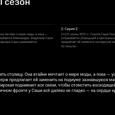
1 сезон
2. Серия 2
не мечтает о мире моды, а пока —
СССР, конец 1970-х. Сирота Саша Линь
лыбается Александре. Модельер Серж
устраивается уборщицей в Центральн
Карьера Саши развивается
предлагает ей заменить на подиуме 
е связи, чтобы отомстить восходящей
стремительно, но её путь едва ли наз
52 минуты
м единомышленников». Да и на личном
звезде, а интриги в Доме моделей пр
азу три воздыхателя.
фронте у Саши всё далеко не гладко 
рять столицу. Она втайне мечтает о мире моды, а пока —
Серж предлагает ей заменить на подиуме зазнавшуюся м
Мирская поднимает все связи, чтобы отомстить восходяще
ичном фронте у Саши всё далеко не гладко — на сердце к