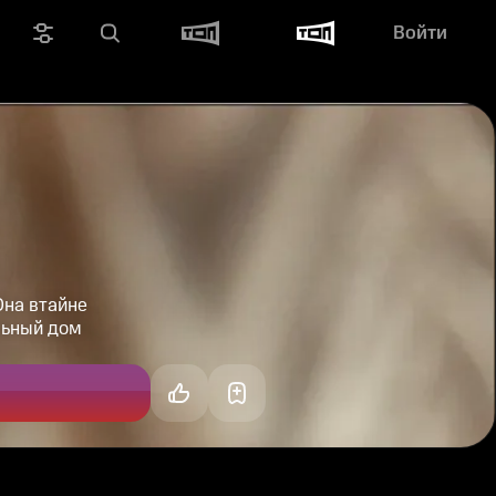
Войти
Она втайне
льный дом