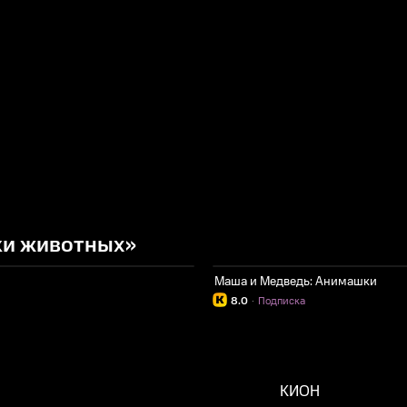
ки животных»
Маша и Медведь: Анимашки
8.0
·
Подписка
КИОН