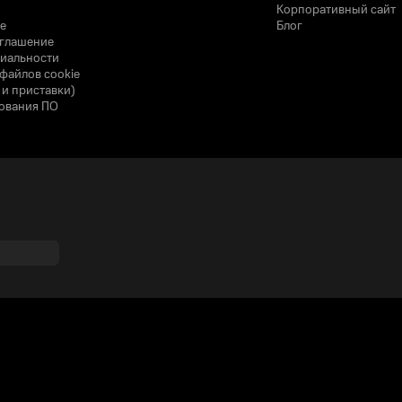
Корпоративный сайт
е
Блог
оглашение
иальности
файлов cookie
 и приставки)
ования ПО