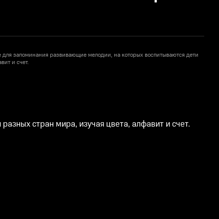
е для запоминания развивающие мелодии, на которых воспитываются дети
вит и счет.
р
азных стран мира, изучая цвета, алфавит и счет.