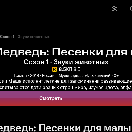
Сезон 1
Звуки животных
Медведь: Песенки для
Сезон 1 · Звуки животных
8.5
КП 8.5
1 сезон
2019
Россия
Мультсериал, Музыкальный
0+
рии Маша исполнит легкие для запоминания развивающие
спитываются дети разных стран мира, изучая цвета, алфави
Смотреть
дведь: Песенки для малыш