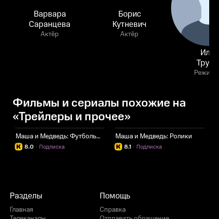
Варвара
Борис
Саранцева
Кутневич
Актёр
Актёр
Илья
Трусо
Режисс
Фильмы и сериалы похожие на
«Трейлеры и прочее»
Маша и Медведь: Футбольные выпуски
Маша и Медведь: Ролики
М
8.0
·
Подписка
8.1
·
Подписка
Разделы
Помощь
Главная
Справка
Телеканалы
Отправить обращение