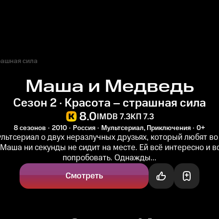
рашная сила
Маша и Медведь
Сезон 2 · Красота – страшная сила
8.0
IMDB 7.3
КП 7.3
8 сезонов
2010
Россия
Мультсериал, Приключения
0+
льтсериал о двух неразлучных друзьях, который любят во
аша ни секунды не сидит на месте. Ей всё интересно и в
попробовать. Однажды...
Смотреть