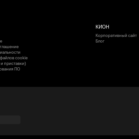
КИОН
Корпоративный сайт
е
Блог
оглашение
иальности
файлов cookie
 и приставки)
ования ПО