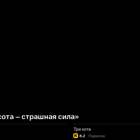
ота – страшная сила»
Три кота
8.2
·
Подписка