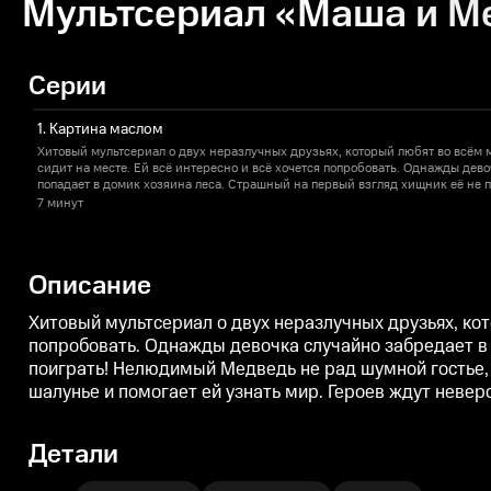
Мультсериал «Маша и Ме
Серии
1. Картина маслом
Хитовый мультсериал о двух неразлучных друзьях, который любят во всём
сидит на месте. Ей всё интересно и всё хочется попробовать. Однажды дево
попадает в домик хозяина леса. Страшный на первый взгляд хищник её не пу
Нелюдимый Медведь не рад шумной гостье, но со временем девочка и мишк
7 минут
учит зверя веселиться, а тот заботится о шалунье и помогает ей узнать мир
приключения, они побывают во многих странах, а их дружба станет только 
Описание
Хитовый мультсериал о двух неразлучных друзьях, кот
попробовать. Однажды девочка случайно забредает в ч
поиграть! Нелюдимый Медведь не рад шумной гостье, н
шалунье и помогает ей узнать мир. Героев ждут невер
Детали