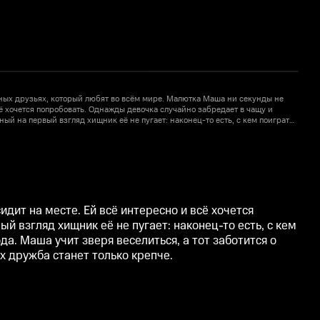
ных друзьях, который любят во всём мире. Малютка Маша ни секунды не
Х
сё хочется попробовать. Однажды девочка случайно забредает в чащу и
с
ый на первый взгляд хищник её не пугает: наконец-то есть, с кем поиграть!
п
тье, но со временем девочка и мишка становятся не разлей вода. Маша
Н
7
я о шалунье и помогает ей узнать мир. Героев ждут невероятные
у
странах, а их дружба станет только крепче.
п
дит на месте. Ей всё интересно и всё хочется
 взгляд хищник её не пугает: наконец-то есть, с кем
а. Маша учит зверя веселиться, а тот заботится о
х дружба станет только крепче.