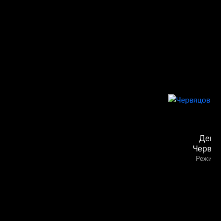
Дени
Червяц
Режисс