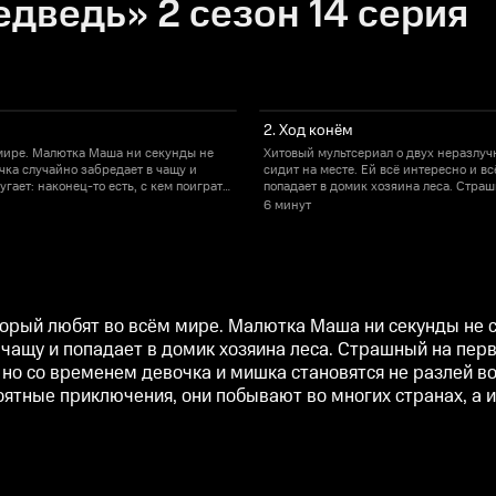
дведь» 2 сезон 14 серия
2. Ход конём
 мире. Малютка Маша ни секунды не
Хитовый мультсериал о двух неразлуч
чка случайно забредает в чащу и
сидит на месте. Ей всё интересно и в
гает: наконец-то есть, с кем поиграть!
попадает в домик хозяина леса. Страшн
а становятся не разлей вода. Маша
Нелюдимый Медведь не рад шумной гос
6 минут
. Героев ждут невероятные
учит зверя веселиться, а тот заботитс
крепче.
приключения, они побывают во многих 
орый любят во всём мире. Малютка Маша ни секунды не си
ащу и попадает в домик хозяина леса. Страшный на первый
о со временем девочка и мишка становятся не разлей вод
оятные приключения, они побывают во многих странах, а и