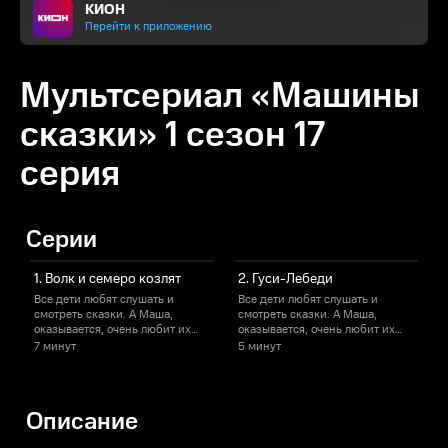
КИОН
Перейти к приложению
Мультсериал «Машины
сказки» 1 сезон 17
серия
Серии
1. Волк и семеро козлят
2. Гуси-Лебеди
Все дети любят слушать и
Все дети любят слушать и
В
смотреть сказки. А Маша,
смотреть сказки. А Маша,
с
оказывается, очень любит их
оказывается, очень любит их
о
рассказывать!
рассказывать!
р
7 минут
5 минут
Описание