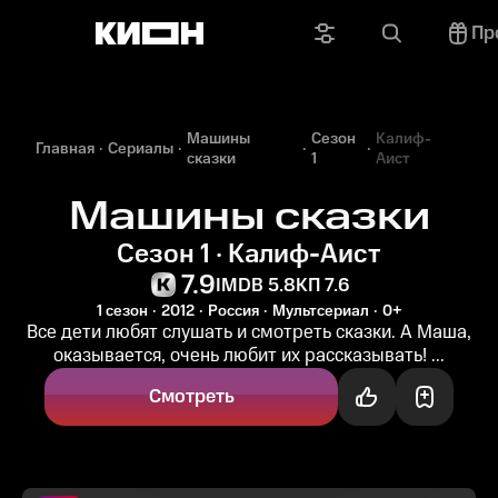
Пр
Машины
Сезон
Калиф-
Главная
Сериалы
сказки
1
Аист
Машины сказки
Сезон 1 · Калиф-Аист
7.9
IMDB 5.8
КП 7.6
1 сезон
2012
Россия
Мультсериал
0+
Все дети любят слушать и смотреть сказки. А Маша,
оказывается, очень любит их рассказывать! ...
Смотреть