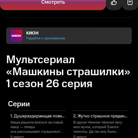
Смотреть
КИОН
Перейти к приложению
Мультсериал
«Машкины страшилки»
1 сезон 26 серия
Серии
1. Душераздирающая повесть о тёмном лесе и маленьком жучке
2. Жутко страшное предание о том, как один мальчик боялся умываться
Маша решила взяться за новый
В одном тёмном-тёмном лесу
жанр — теперь
жил жучок, который боялся
ж
она рассказывает страшилки!
темноты. Да так ему было
т
В своей неповторимой детской
страшно по ночам, что он на всю
с
5 минут
5 минут