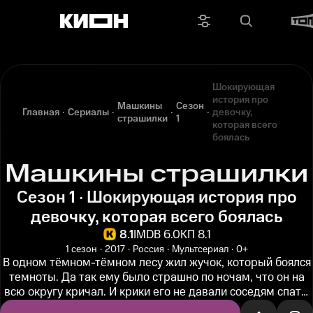
Шокирующая
история про
Машкины
Сезон
Главная
Сериалы
девочку,
страшилки
1
которая всего
боялась
Машкины страшилки
Сезон 1 · Шокирующая история про
девочку, которая всего боялась
8.1
IMDB 6.0
КП 8.1
1 сезон
2017
Россия
Мультсериал
0+
В одном тёмном-тёмном лесу жил жучок, который боялся
темноты. Да так ему было страшно по ночам, что он на
всю округу кричал. И крики его не давали соседям спать,
и стали они...