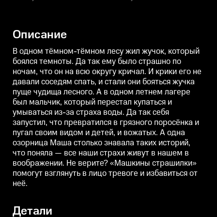
манере она раскрывает
округу кричал. И крики его не
о
маленьким зрителям главный
давали соседям спать, и стали
д
секрет: все страшилки живут
они бояться жучка пуще чудища
о
лишь в нашем воображении.
лесного. А в одном летнем
л
Описание
Играя и рассказывая пугающие
лагере был мальчик, который
л
истории, Маша учит малышей
перестал купаться и умываться
п
ничего не бояться.
из-за страха воды. Да так себя
и
В одном тёмном-тёмном лесу жил жучок, который
Она объясняет, откуда именно
запустил, что превратился в
з
боялся темноты. Да так ему было страшно по
берутся самые
грязного поросёнка и пугал
г
ночам, что он на всю округу кричал. И крики его не
распространённые детские
своим видом и детей, и
с
страхи и как с ними бороться.
вожатых. А одна озорница Маша
давали соседям спать, и стали они бояться жучка
столько знавала таких историй,
с
пуще чудища лесного. А в одном летнем лагере
что поняла — все наши страхи
ч
живут в нашем в воображении.
ж
был мальчик, который перестал купаться и
Не верите? «Машкины
умываться из-за страха воды. Да так себя
страшилки» помогут взглянуть в
с
запустил, что превратился в грязного поросёнка и
лицо тревоге и избавиться от
л
неё.
н
пугал своим видом и детей, и вожатых. А одна
озорница Маша столько знавала таких историй,
что поняла — все наши страхи живут в нашем в
воображении. Не верите? «Машкины страшилки»
помогут взглянуть в лицо тревоге и избавиться от
неё.
Детали