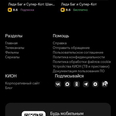
Леди Баг и Супер-Кот: Шанхай. Легенда о Леди Драконе
Леди Баг и Супер-Кот
Ц
8.6
·
Подписка
8.6
·
Бесплатно
Разделы
Помощь
Главная
Справка
Телеканалы
Отправить обращение
Фильмы
Пользовательское соглашение
Сериалы
Политика конфиденциальности
Политика обработки файлов cookie
Устройства КИОН (ТВ и приставки)
Документация пользования ПО
КИОН
Подписывайся
Корпоративный сайт
Блог
Будь мобильным