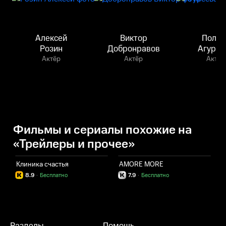
Алексей
Виктор
Полин
Розин
Добронравов
Агурее
Актёр
Актёр
Актёр
Фильмы и сериалы похожие на
«Трейлеры и прочее»
Клиника счастья
AMORE MORE
С
8.9
·
Бесплатно
7.9
·
Бесплатно