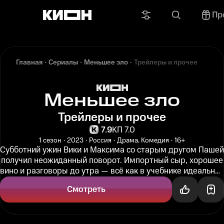
Пр
Главная
Сериалы
Меньшее зло
Трейлеры и прочее
Меньшее зло
Трейлеры и прочее
7.9
КП 7.0
1 сезон
2023
Россия
Драма, Комедия
16+
Субботний ужин Вики и Максима со старым другом Пашей
получил неожиданный поворот. Импортный сыр, хорошее
вино и разговоры до утра — всё как в учебнике идеальной
вечеринки. Но...
Смотреть