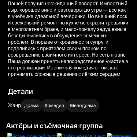
Пашей получил неожиданный поворот. Импортный
семейных проблем. В порыве
сыр, хорошее вино и разговоры до утра — всё как
откровенности супруги
поделились с приятелем своим
в учебнике идеальной вечеринки. Но внешний лоск
планом по возвращению
и свеженький ремонт на кухне не скрыли трещинки
взаимного интереса. Но есть
нюанс: Паша должен принять
в многолетнем браке, и мало-помалу задушевные
непосредственное участие в его
беседы вылились в обсуждение семейных
реализации. Ироничная
проблем. В порыве откровенности супруги
комедия о том, как принимать
сложные решения с лёгким
поделились с приятелем своим планом по
сердцем.
возвращению взаимного интереса. Но есть нюанс:
Паша должен принять непосредственное участие в
его реализации. Ироничная комедия о том, как
принимать сложные решения с лёгким сердцем.
Детали
Жанр
Драма
Комедия
Мелодрама
Актёры и съёмочная группа