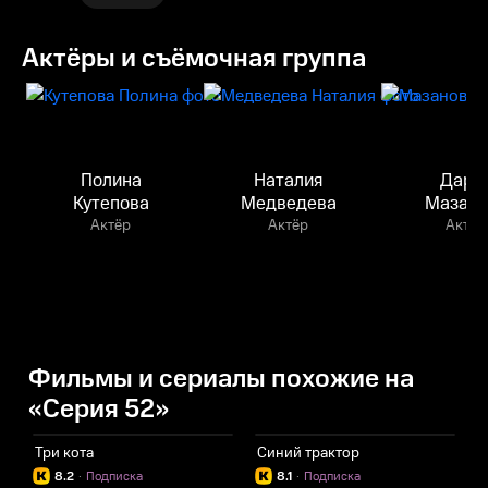
Актёры и съёмочная группа
Полина
Наталия
Дарь
Кутепова
Медведева
Мазано
Актёр
Актёр
Актёр
Фильмы и сериалы похожие на
«Серия 52»
Три кота
Синий трактор
Г
8.2
·
Подписка
8.1
·
Подписка