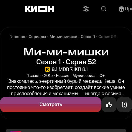
Пр
Главная
Сериалы
Ми-ми-мишки
Сезон 1
Серия 52
Ми-ми-мишки
Сезон 1 · Серия 52
8.1
IMDB 7.1
КП 8.1
1 сезон
2015
Россия
Мультсериал
0+
Знакомьтесь, энергичный бурый медведь Кеша. Он
постоянно что-то изобретает, создаёт всякие умные
приспособления и механизмы — иногда с весьма
катастрофическими результатами...
Смотреть