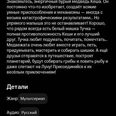
Знакомьтесь, энергичный бурый медведь Кеша. Он
противоположность Кеши и его
противоположность Кеши и его
п
постоянно что-то изобретает, создаёт всякие
лучший друг. Тучка любит
лучший друг. Тучка любит
л
умные приспособления и механизмы — иногда с
подумать, почитать, помечтать…
подумать, почитать, помечтать…
п
Медвежата очень любят вместе
Медвежата очень любят вместе
весьма катастрофическими результатами… Но
играть, петь, придумывать,
играть, петь, придумывать,
и
упрямого малыша это не останавливает! Хорошо,
мастерить и собирать шишки. А
мастерить и собирать шишки. А
м
ещё друзья отправятся в
ещё друзья отправятся в
е
что рядом всегда есть белый мишка Тучка —
путешествие, построят
путешествие, построят
п
полная противоположность Кеши и его лучший
планетарий, будут собирать
планетарий, будут собирать
п
друг. Тучка любит подумать, почитать, помечтать…
грибы и ловить рыбу и даже
грибы и ловить рыбу и даже
г
слетают на Луну!
слетают на Луну!
с
Медвежата очень любят вместе играть, петь,
Присоединяйся к их весёлым
Присоединяйся к их весёлым
придумывать, мастерить и собирать шишки. А ещё
приключениям!
приключениям!
друзья отправятся в путешествие, построят
планетарий, будут собирать грибы и ловить рыбу и
даже слетают на Луну! Присоединяйся к их
весёлым приключениям!
Детали
Жанр
Мультсериал
Аудио
Русский