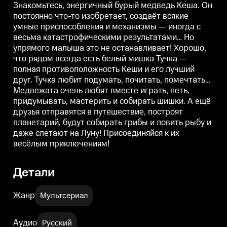
белый мишка Тучка — полная
белый мишка Тучка — полная
Знакомьтесь, энергичный бурый медведь Кеша. Он
противоположность Кеши и его
противоположность Кеши и его
п
постоянно что-то изобретает, создаёт всякие
лучший друг. Тучка любит
лучший друг. Тучка любит
л
умные приспособления и механизмы — иногда с
подумать, почитать, помечтать…
подумать, почитать, помечтать…
п
Медвежата очень любят вместе
Медвежата очень любят вместе
весьма катастрофическими результатами… Но
играть, петь, придумывать,
играть, петь, придумывать,
и
упрямого малыша это не останавливает! Хорошо,
мастерить и собирать шишки. А
мастерить и собирать шишки. А
м
ещё друзья отправятся в
ещё друзья отправятся в
е
что рядом всегда есть белый мишка Тучка —
путешествие, построят
путешествие, построят
п
полная противоположность Кеши и его лучший
планетарий, будут собирать
планетарий, будут собирать
п
друг. Тучка любит подумать, почитать, помечтать…
грибы и ловить рыбу и даже
грибы и ловить рыбу и даже
г
слетают на Луну!
слетают на Луну!
с
Медвежата очень любят вместе играть, петь,
Присоединяйся к их весёлым
Присоединяйся к их весёлым
придумывать, мастерить и собирать шишки. А ещё
приключениям!
приключениям!
друзья отправятся в путешествие, построят
планетарий, будут собирать грибы и ловить рыбу и
даже слетают на Луну! Присоединяйся к их
весёлым приключениям!
Детали
Жанр
Мультсериал
Аудио
Русский