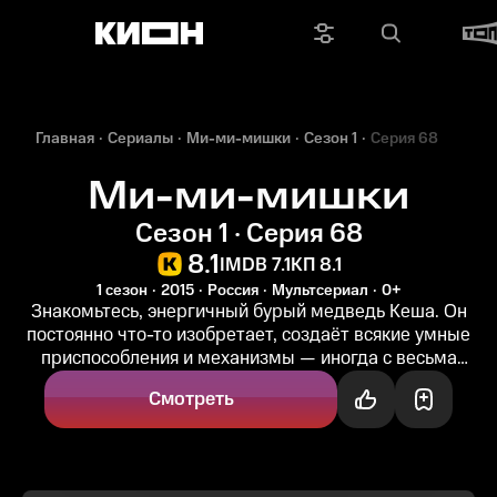
Главная
Сериалы
Ми-ми-мишки
Сезон 1
Серия 68
Ми-ми-мишки
Сезон 1 · Серия 68
8.1
IMDB 7.1
КП 8.1
1 сезон
2015
Россия
Мультсериал
0+
Знакомьтесь, энергичный бурый медведь Кеша. Он
постоянно что-то изобретает, создаёт всякие умные
приспособления и механизмы — иногда с весьма
катастрофическими результатами...
Смотреть