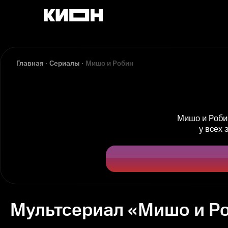
Главная
Сериалы
Мишо и Робин
Мишо и Роби
у всех 
Мультсериал «Мишо и Р