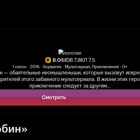
8.0
IMDB 7.8
КП 7.5
1 сезон
2016
Хорватия
Мультсериал, Приключения
0+
н — обаятельные несмышленыши, которые вызовут искр
зрителей этого забавного мультсериала. В жизни этих гер
приключение следует за другим...
Смотреть
обин»