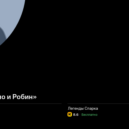
о и Робин»
Легенды Спарка
8.6
·
Бесплатно