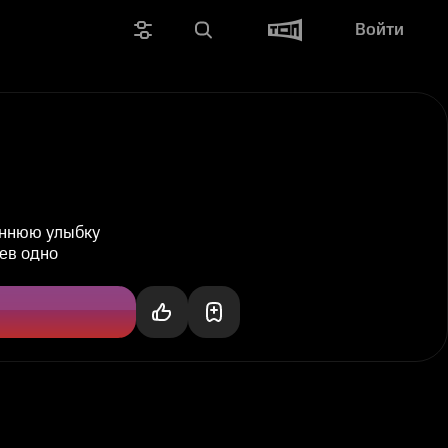
Войти
еннюю улыбку
оев одно