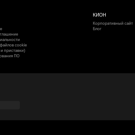
КИОН
Корпоративный сайт
е
Блог
оглашение
иальности
файлов cookie
 и приставки)
ования ПО