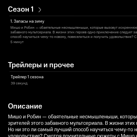
Сезон 1
1. Запасы на зиму
Мишо и Робин — обаятельные несмышленыши, которые вызовут искреннюю 
забавного мультсериала. В жизни этих героев одно приключение следует за
способ научиться чему-то новому, повеселиться и получить удовольствие?
Робином, дети получают знания и обучаются навыкам в непринужденной иг
5 минут
животными, готовить и рисовать, что такое дружба и помощь другим.
Трейлеры и прочее
Трейлер 1 сезона
39 секунд
Описание
Мишо и Робин — обаятельные несмышленыши, которые
зрителей этого забавного мультсериала. В жизни этих
Но ни это ли самый лучший способ научиться чему-то н
удовольствие? Смотря поучительные сюжеты с Мишо и