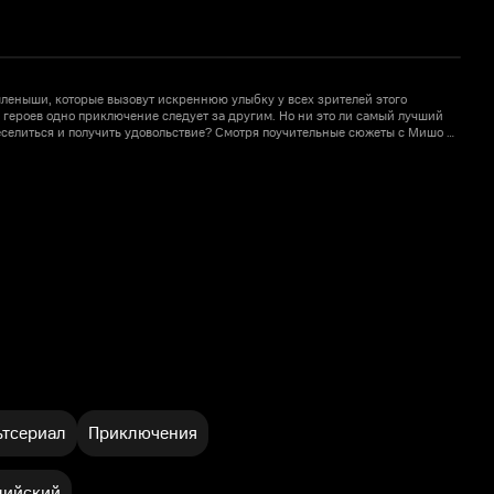
еныши, которые вызовут искреннюю улыбку у всех зрителей этого
 героев одно приключение следует за другим. Но ни это ли самый лучший
з
веселиться и получить удовольствие? Смотря поучительные сюжеты с Мишо и
с
чаются навыкам в непринужденной игровой форме: как ладить с
Р
такое дружба и помощь другим.
ж
тсериал
Приключения
лийский