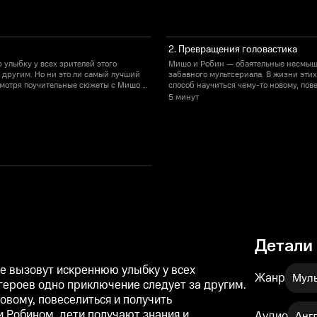
2. Превращения головастика
улыбку у всех зрителей этого
Мишо и Робин — обаятельные несмышл
 другим. Но ни это ли самый лучший
забавного мультсериала. В жизни этих
 Смотря поучительные сюжеты с Мишо и
способ научиться чему-то новому, по
ровой форме: как ладить с
Робином, дети получают знания и обу
5 минут
животными, готовить и рисовать, что 
Детали
 вызовут искреннюю улыбку у всех
Жанр
Муль
 героев одно приключение следует за другим.
овому, повеселиться и получить
 Робином, дети получают знания и
Аудио
Анг