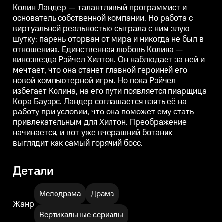
Преображение начинается, и
Преображение начинается, и
Колин Ландер — талантливый программист и
вот уже вчерашний ботаник
вот уже вчерашний ботаник
основатель собственной компании. Но работа с
выглядит как самый горячий
выглядит как самый горячий
в
виртуальной реальностью сыграла с ним злую
босс.
босс.
б
шутку: парень оторван от мира и никогда не был в
отношениях. Единственная любовь Колина —
кинозвезда Рэйчел Хилтон. Он наблюдает за ней и
мечтает, что она станет главной героиней его
новой компьютерной игры. Но пока Рэйчел
избегает Колина, на его пути появляется пиарщица
Кора Бауэрс. Ландер соглашается взять её на
работу при условии, что она поможет ему стать
привлекательным для Хилтон. Преображение
начинается, и вот уже вчерашний ботаник
выглядит как самый горячий босс.
Детали
Мелодрама
Драма
Жанр
Вертикальные сериалы