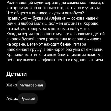
красочного мультика знакомит
красочного мультика знакомит
к
Развивающий мультсериал для самых маленьких, с
детей с новой буквой, пока
детей с новой буквой, пока
д
которым можно не только отдыхать, но и учиться.
родственные слова оживают на
родственные слова оживают на
Что общего у ананаса, акулы и автобуса?
экране. Бегемот находит банан,
экране. Бегемот находит банан,
э
гитара напоминает грушу, а
гитара напоминает грушу, а
г
Правильно — буква А! Алфавит — основа нашей
единорог без ума от ежевики.
единорог без ума от ежевики.
е
речи, и любой малыш должен его знать. Хорошо,
Красивая картинка и спокойная
Красивая картинка и спокойная
К
анимация помогут ребёнку
анимация помогут ребёнку
что азбука теперь есть не только на бумаге.
выучить алфавит легко и с
выучить алфавит легко и с
в
Каждая серия красочного мультика знакомит детей
удовольствием.
удовольствием.
у
с новой буквой, пока родственные слова оживают
на экране. Бегемот находит банан, гитара
напоминает грушу, а единорог без ума от ежевики.
Красивая картинка и спокойная анимация помогут
ребёнку выучить алфавит легко и с удовольствием.
Детали
Жанр
Мультсериал
Аудио
Русский