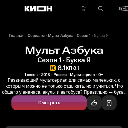
Главная
Сериалы
Мульт Азбука
Сезон 1
Буква Я
Мульт Азбука
Сезон 1 · Буква Я
8.1
КП 8.1
1 сезон
2018
Россия
Мультсериал
0+
Развивающий мультсериал для самых маленьких, с
которым можно не только отдыхать, но и учиться. Что
общего у ананаса, акулы и автобуса? Правильно — буква
А! Алфавит — основа...
Смотреть