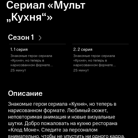
Сериал «Мульт
„Кухня“»
Сезон 1
1. 1 серия
2. 2 серия
Знакомые герои сериала
Знакомые герои сериала
«Кухня», но теперь в
«Кухня», но теперь в
«
нарисованном формате.
нарисованном формате.
Любимый сюжет, неповторимая
Любимый сюжет, неповторимая
25 минут
25 минут
анимация и новые визуальные
анимация и новые визуальные
шутки. Добро пожаловать на
шутки. Добро пожаловать на
ш
кухню ресторана «Клод Моне».
кухню ресторана «Клод Моне».
к
Следите за персоналом
Следите за персоналом
Описание
внимательно, чтобы не упустить
внимательно, чтобы не упустить
в
ни одного кадра. Уверяем, вы
ни одного кадра. Уверяем, вы
н
останетесь довольны!
останетесь довольны!
о
Знакомые герои сериала «Кухня», но теперь в
нарисованном формате. Любимый сюжет,
неповторимая анимация и новые визуальные
шутки. Добро пожаловать на кухню ресторана
«Клод Моне». Следите за персоналом
внимательно, чтобы не упустить ни одного кадра.