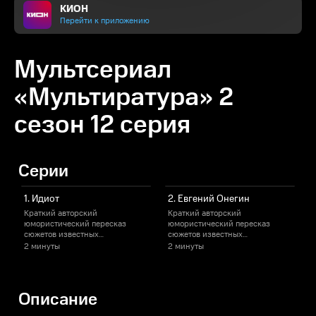
КИОН
Перейти к приложению
Мультсериал
«Мультиратура» 2
сезон 12 серия
Серии
1. Идиот
2. Евгений Онегин
Краткий авторский
Краткий авторский
юмористический пересказ
юмористический пересказ
сюжетов известных
сюжетов известных
литературных произведений.
литературных произведений.
2 минуты
2 минуты
1
Концовка призывает прочитать
Концовка призывает прочитать
К
произведение.
произведение.
Описание