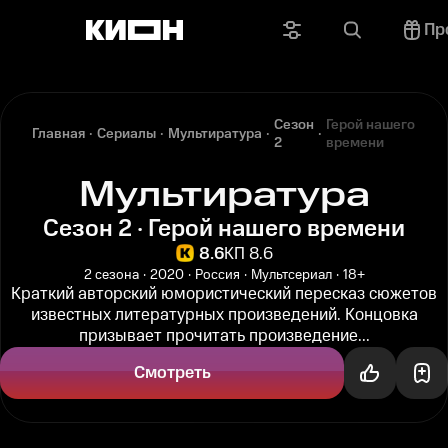
Пр
Сезон
Герой нашего
Главная
Сериалы
Мультиратура
2
времени
Мультиратура
Сезон 2 · Герой нашего времени
8.6
КП 8.6
2 сезона
2020
Россия
Мультсериал
18+
Краткий авторский юмористический пересказ сюжетов
известных литературных произведений. Концовка
призывает прочитать произведение...
Смотреть