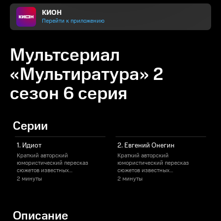
КИОН
Перейти к приложению
Мультсериал
«Мультиратура» 2
сезон 6 серия
Серии
1. Идиот
2. Евгений Онегин
Краткий авторский
Краткий авторский
юмористический пересказ
юмористический пересказ
сюжетов известных
сюжетов известных
литературных произведений.
литературных произведений.
2 минуты
2 минуты
1
Концовка призывает прочитать
Концовка призывает прочитать
К
произведение.
произведение.
Описание