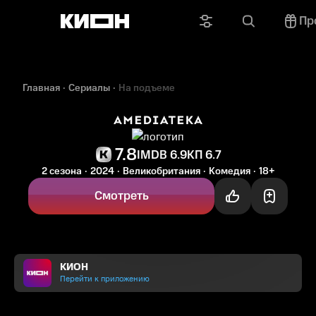
Пр
Главная
Сериалы
На подъеме
7.8
IMDB 6.9
КП 6.7
2 сезона
2024
Великобритания
Комедия
18+
Смотреть
КИОН
Перейти к приложению