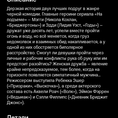
обстановку.
п
Дерзкая история двух лучших подруг в жанре
черной комедии. Главные героини сериала «На
подъеме» – Мэгги (Никола Кохлан,
«Бриджертоны») и Эдди (Лидия Уэст, «Годы») –
дружат уже десять лет, успели вместе пройти
огонь и воду, но всё меняется, когда груз
недомолвок и взаимных обид накапливается, а у
одной из них обостряется биполярное
расстройство. Смогут ли девушки пройти через
личные и рабочие конфликты рука об руку или им
предстоит разойтись? Женская дружба – явление
крайне непредсказуемое, тем более, когда на
горизонте появляется симпатичный мужчина…
Режиссером выступила Ребекка Эшер
(«Призраки», «Выскочка»), а среди актерского
состава есть Аквели Роач («Волк»), Эймон Фэррен
(«Ведьмак») и Сэлли Филлипс («Дневник Бриджит
Джонс»).
Детали